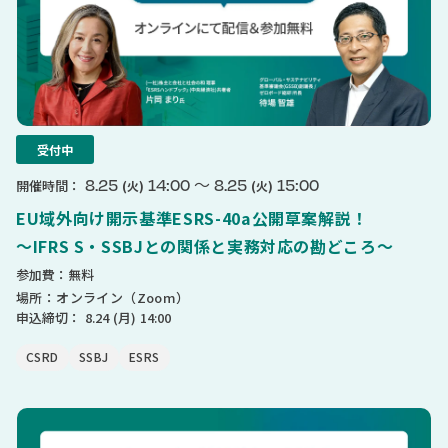
受付中
〜
8.25
14:00
8.25
15:00
開催時間：
(火)
(火)
EU域外向け開示基準ESRS-40a公開草案解説！
〜IFRS S・SSBJとの関係と実務対応の勘どころ〜
参加費：無料
場所：オンライン（Zoom）
申込締切：
8.24
(月)
14:00
CSRD
SSBJ
ESRS