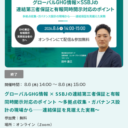
終了
〜
8.6
14:00
8.6
15:00
開催時間：
(木)
(木)
グローバルGHG情報 × SSBJの連結第三者保証と有報
同時開示対応のポイント 〜多拠点収集・ガバナンス設
計の現場から──連結保証を見据えた実務〜
参加費：無料
場所：オンライン（Zoom）