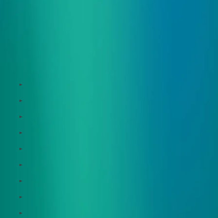
サービス
Zeroboard
Dataseed
Dataseed SAQ
Zeroboard ESG
Zeroboard for batteries
Zeroboard CFP
Zeroboard construction
Zeroboard for the PCAF Standard
地政学リスクウォッチ(別サイト)