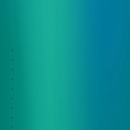
サービス
Zeroboard
Dataseed
Dataseed SAQ
Zeroboard ESG
Zeroboard for batteries
Zeroboard CFP
Zeroboard construction
Zeroboard for the PCAF Standard
地政学リスクウォッチ(別サイト)