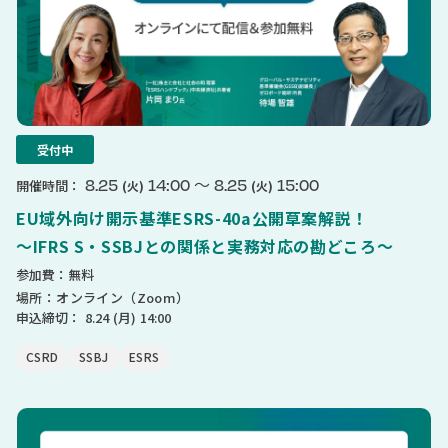
受付中
〜
8.25
14:00
8.25
15:00
開催時間：
(火)
(火)
EU域外向け開示基準ESRS-40a公開草案解説！
〜IFRS S・SSBJとの関係と実務対応の勘どころ〜
参加費：無料
場所：オンライン（Zoom）
申込締切：
8.24
(月)
14:00
CSRD
SSBJ
ESRS