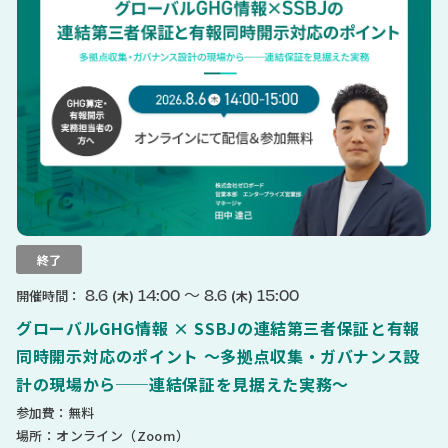
終了
〜
8.6
14:00
8.6
15:00
開催時間：
(木)
(木)
グローバルGHG情報 × SSBJの連結第三者保証と有報
同時開示対応のポイント 〜多拠点収集・ガバナンス設
計の現場から──連結保証を見据えた実務〜
参加費：無料
場所：オンライン（Zoom）