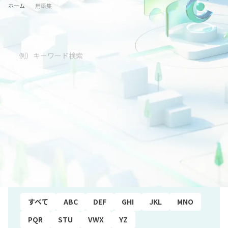
ホーム
用語集
五十音順
すべて
あ行
か行
さ行
た行
な行
は行
ま行
や行
ら行
わ行
アルファベット順
すべて
ABC
DEF
GHI
JKL
MNO
PQR
STU
VWX
YZ