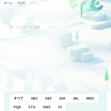
ホーム
用語集
五十音順
すべて
あ行
か行
さ行
た行
な行
は行
ま行
や行
ら行
わ行
アルファベット順
すべて
ABC
DEF
GHI
JKL
MNO
PQR
STU
VWX
YZ