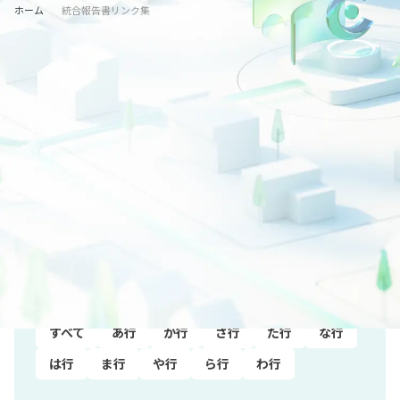
ホーム
統合報告書リンク集
業種から探す
すべて
水産・農林業
鉱業
建設業
電気・ガス業
運輸･情報通信業
商業
金融・保険業
不動産業
サービス業
製造業
非上場
五十音順
すべて
あ行
か行
さ行
た行
な行
は行
ま行
や行
ら行
わ行