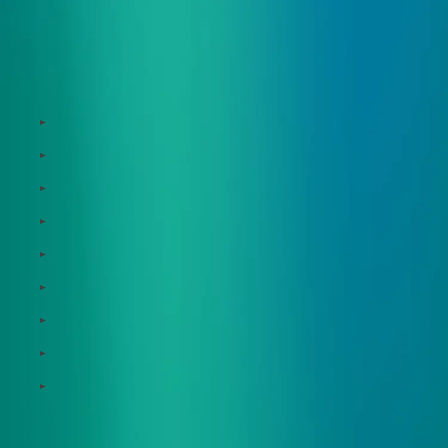
サービス
Zeroboard
Dataseed
Dataseed SAQ
Zeroboard ESG
Zeroboard for batteries
Zeroboard CFP
Zeroboard construction
Zeroboard for the PCAF Standard
地政学リスクウォッチ(別サイト)
サポート体制