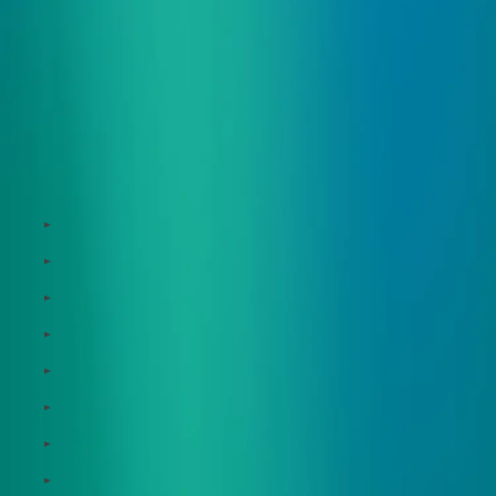
サービス
Zeroboard
Dataseed
Dataseed SAQ
Zeroboard ESG
Zeroboard for batteries
Zeroboard CFP
Zeroboard construction
Zeroboard for the PCAF Standard