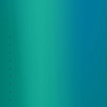
サービス
Zeroboard
Dataseed
Dataseed SAQ
Zeroboard ESG
Zeroboard for batteries
Zeroboard CFP
Zeroboard construction
Zeroboard for the PCAF Standard
地政学リスクウォッチ(別サイト)