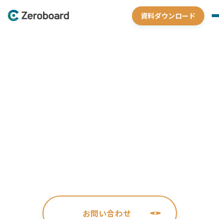
資料ダウンロード
サステナブルな
経営を支える
クラウドソリューション
Zeroboardは、ESG関連データの収集・管理・開示を通じて、サ
ステナビリティ経営に不可欠な基盤を提供します。信頼できるパ
ートナーとして、企業価値向上のための取り組みを力強く支えま
す。
お問い合わせ