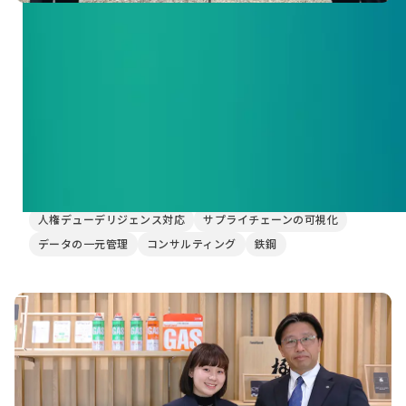
株式会社栗本鐵工所
「リスク管理」から「バリューチェーンの共創」
へ。6事業部を横断し、栗本鐵工所がDataseed
SAQと描くサプライチェーンの未来
プライム市場
1001人〜
導入事例
作業効率化
Excel管理からの脱却
サプライヤーアンケート(SAQ)の回収・管理
人権デューデリジェンス対応
サプライチェーンの可視化
データの一元管理
コンサルティング
鉄鋼