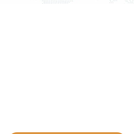
3分でわかる
Zeroboardサービス
全体像
まずは「Zeroboardの全体像だけ知りたい」という方
向けに、
主要サービスを短時間で把握できる内容で
す。
詳細を知りたい場合は、資料内のリンクから各プロダ
クト資料もご覧いただけます。