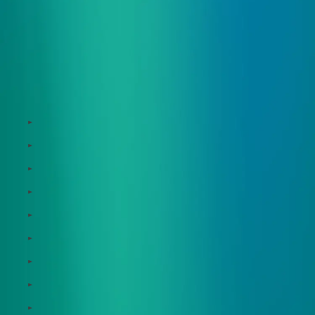
サービス
Zeroboard
Dataseed
Dataseed SAQ
Zeroboard ESG
Zeroboard for batteries
Zeroboard CFP
Zeroboard construction
Zeroboard for the PCAF Standard
地政学リスクウォッチ(別サイト)