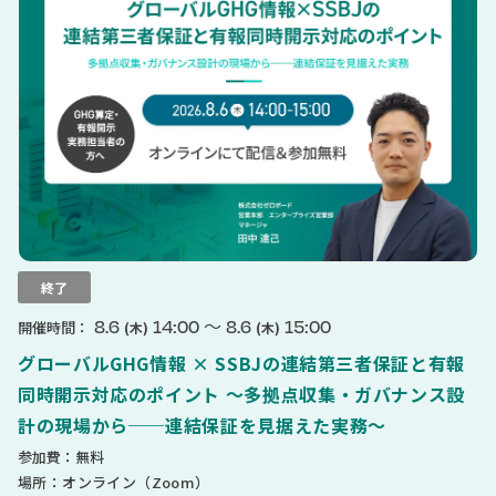
終了
〜
8.6
14:00
8.6
15:00
開催時間：
(木)
(木)
グローバルGHG情報 × SSBJの連結第三者保証と有報
同時開示対応のポイント 〜多拠点収集・ガバナンス設
計の現場から──連結保証を見据えた実務〜
参加費：無料
場所：オンライン（Zoom）