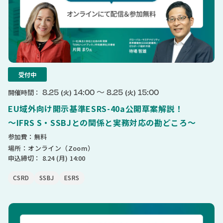
受付中
〜
8.25
14:00
8.25
15:00
開催時間：
(火)
(火)
EU域外向け開示基準ESRS-40a公開草案解説！
〜IFRS S・SSBJとの関係と実務対応の勘どころ〜
参加費：無料
場所：オンライン（Zoom）
申込締切：
8.24
(月)
14:00
CSRD
SSBJ
ESRS