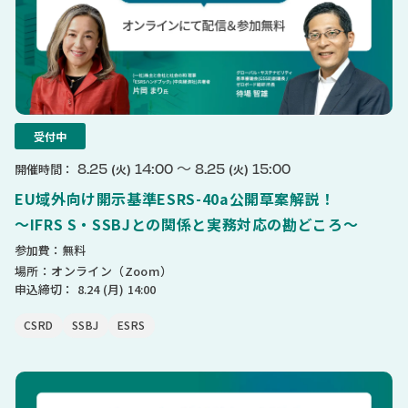
受付中
〜
8.25
14:00
8.25
15:00
開催時間：
(火)
(火)
EU域外向け開示基準ESRS-40a公開草案解説！
〜IFRS S・SSBJとの関係と実務対応の勘どころ〜
参加費：無料
場所：オンライン（Zoom）
申込締切：
8.24
(月)
14:00
CSRD
SSBJ
ESRS