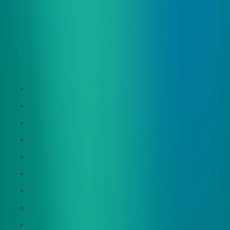
サービス
Zeroboard
Dataseed
Dataseed SAQ
Zeroboard ESG
Zeroboard for batteries
Zeroboard CFP
Zeroboard construction
Zeroboard for the PCAF Standard
地政学リスクウォッチ(別サイト)