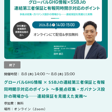
終了
〜
8.6
14:00
8.6
15:00
開催時間：
(木)
(木)
グローバルGHG情報 × SSBJの連結第三者保証と有報
同時開示対応のポイント 〜多拠点収集・ガバナンス設
計の現場から──連結保証を見据えた実務〜
参加費：無料
場所：オンライン（Zoom）