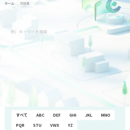
ホーム
用語集
五十音順
すべて
あ行
か行
さ行
た行
な行
は行
ま行
や行
ら行
わ行
アルファベット順
すべて
ABC
DEF
GHI
JKL
MNO
PQR
STU
VWX
YZ