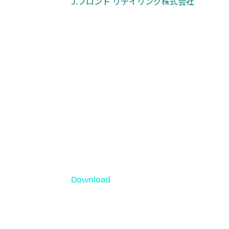
J.フロント リテイリング株式会社
Download
資料ダウンロード
各種サービス資料や事例集、ホワイトペー