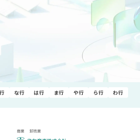
建設業
電気・ガス業
運輸･情報通信業
商業
金融
行
な行
は行
ま行
や行
ら行
わ行
商業
卸売業