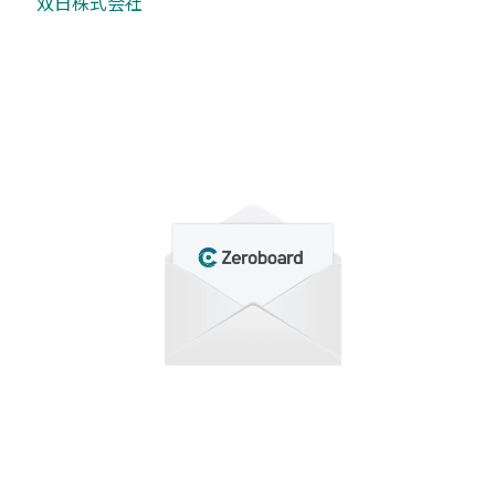
双日株式会社
わせ
もり依頼など、