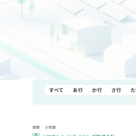
業種から探す
すべて
水産・農林業
鉱業
製造業
非上場
五十音順
すべて
あ行
か行
さ行
た
商業
小売業