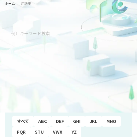
ホーム
用語集
五十音順
すべて
あ行
か行
さ行
た行
な行
は行
ま行
や行
ら行
わ行
アルファベット順
すべて
ABC
DEF
GHI
JKL
MNO
PQR
STU
VWX
YZ