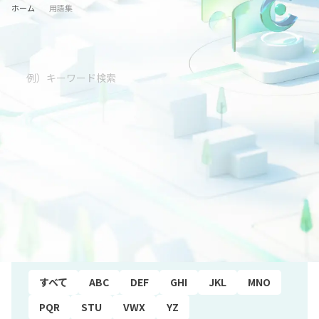
ホーム
用語集
五十音順
すべて
あ行
か行
さ行
た行
な行
は行
ま行
や行
ら行
わ行
アルファベット順
すべて
ABC
DEF
GHI
JKL
MNO
PQR
STU
VWX
YZ