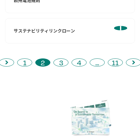
欧州電池規則
サステナビリティリンクローン
1
2
3
4
...
11