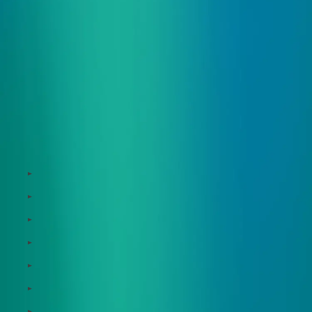
サービス
Zeroboard
Dataseed
Dataseed SAQ
Zeroboard ESG
Zeroboard for batteries
Zeroboard CFP
Zeroboard construction