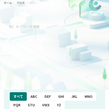
ホーム
用語集
五十音順
すべて
あ行
か行
さ行
た行
な行
は行
ま行
や行
ら行
わ行
アルファベット順
すべて
ABC
DEF
GHI
JKL
MNO
PQR
STU
VWX
YZ