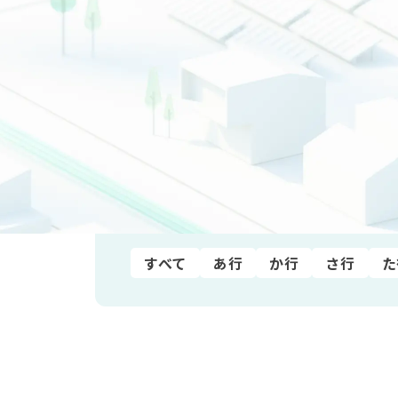
業種から探す
すべて
水産・農林業
鉱業
製造業
非上場
五十音順
すべて
あ行
か行
さ行
た