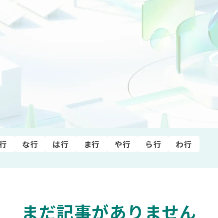
建設業
電気・ガス業
運輸･情報通信業
商業
金融
行
な行
は行
ま行
や行
ら行
わ行
まだ記事がありません