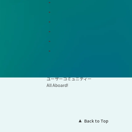
用支援、コンサルティング
インサイト
ド総研
コラム
支援窓口・ガイダンスリンク集
統合報告書リンク集
ションパートナー
用語集
資料ダウンロード
会社概要
ユーザーコミュニティー
All Aboard!
Back to Top