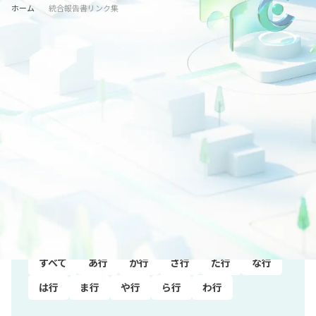
ホーム
統合報告書リンク集
業種から探す
すべて
水産・農林業
鉱業
建設業
電気・ガス業
運輸･情報通信業
商業
金融・保険業
不動産業
サービス業
製造業
非上場
五十音順
すべて
あ行
か行
さ行
た行
な行
は行
ま行
や行
ら行
わ行