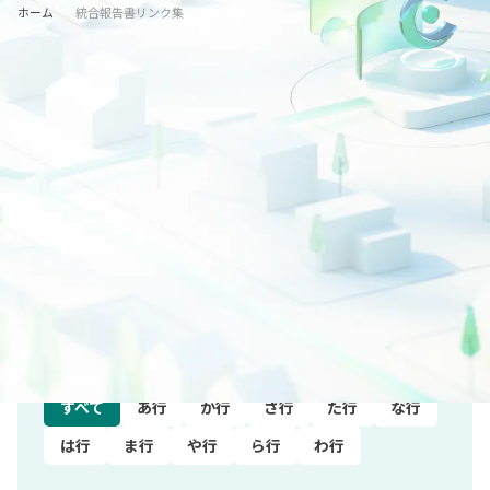
ホーム
統合報告書リンク集
業種から探す
すべて
水産・農林業
鉱業
建設業
電気・ガス業
運輸･情報通信業
商業
金融・保険業
不動産業
サービス業
製造業
非上場
五十音順
すべて
あ行
か行
さ行
た行
な行
は行
ま行
や行
ら行
わ行