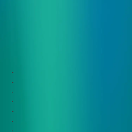
サービス
Zeroboard
Dataseed
Dataseed SAQ
Zeroboard ESG
Zeroboard for batteries
Zeroboard CFP
Zeroboard construction