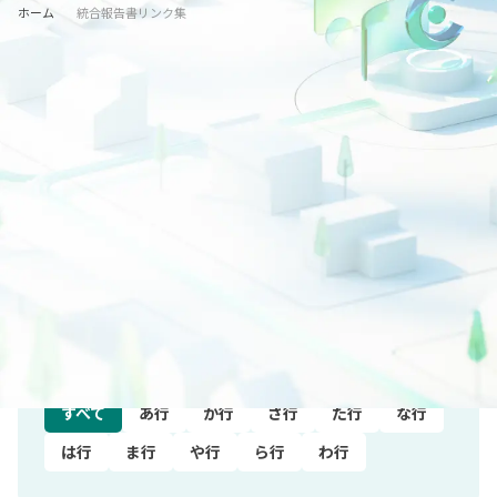
ホーム
統合報告書リンク集
業種から探す
すべて
水産・農林業
鉱業
建設業
電気・ガス業
運輸･情報通信業
商業
金融・保険業
不動産業
サービス業
製造業
非上場
五十音順
すべて
あ行
か行
さ行
た行
な行
は行
ま行
や行
ら行
わ行