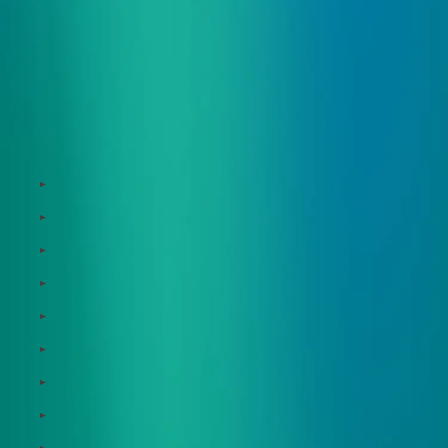
サービス
Zeroboard
Dataseed
Dataseed SAQ
Zeroboard ESG
Zeroboard for batteries
Zeroboard CFP
Zeroboard construction
Zeroboard for the PCAF Standard