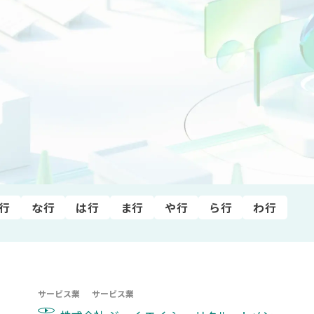
建設業
電気・ガス業
運輸･情報通信業
商業
金融
行
な行
は行
ま行
や行
ら行
わ行
サービス業
サービス業