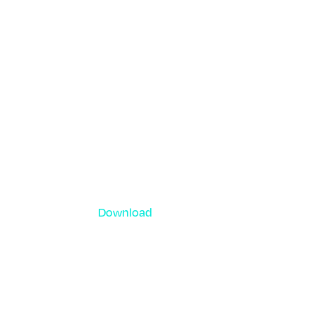
Download
資料ダウンロード
各種サービス資料や事例集、ホワイトペー
ーなどをご用意しています。