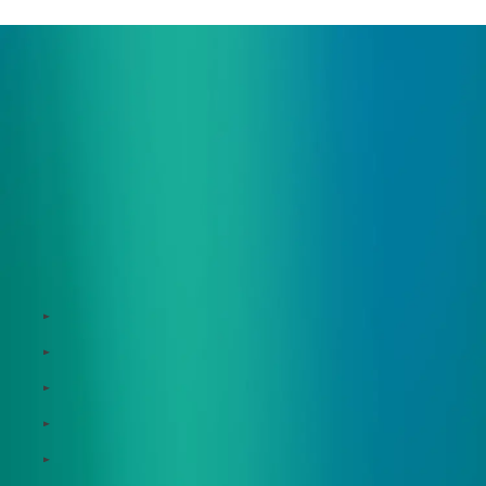
サービス
Zeroboard
Dataseed
Dataseed SAQ
Zeroboard ESG
Zeroboard for batteries