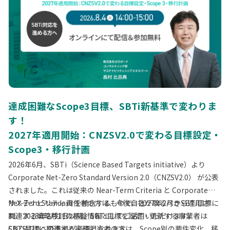
達成困難なScope3目標、SBTi新基準で変わりま
す！
2027年適用開始：CNZSV2.0で変わる目標設定・
Scope3・移行計画
2026年6月、SBTi（Science Based Targets initiative）より
Corporate Net-Zero Standard Version 2.0（CNZSV2.0） が公表
されました。これは従来の Near-Term Criteria と Corporate
Net-Zero Standard を統合するもので、2027年2月から適用さ
サステナビリティ責任者の方は、今後自社が取るべきSBTi目標に
れ、2028年2月1日以降、SBTi目標を設定・更新する事業者は
関連する戦略検討の基盤情報としてご活用いただけます。
CNZSV2.0への準拠が必須となります。
SBTi目標に関連する実務担当者の方は、Scope別の要件変化、移