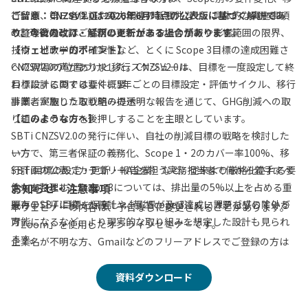
行計画、第三者保証や電力関連の新要件など、具体的な実施事項
ご留意：CNZSV2.0は2026年6月時点の公表版に基づく解説であ
改訂の背景には、サプライチェーン上の情報や影響範囲の限界、
の整理に向けてご活用いただけます。
り、今後の改訂・解釈の更新がある場合があります。
技術・地政学的不確実性など、とくに Scope 3目標の達成困難さ
【ウェビナーのポイント】
への現場の声がありました。CNZSV2.0は、目標を一度設定して終
CNZSV2.0の位置づけと移行スケジュール
わりにするのではなく、5年ごとの目標設定・評価サイクル、移行
目標設計に関する要件概要
計画、実施した取り組みの透明な報告を通じて、GHG削減への取
事業者が取りうる戦略の提示
り組みそのものを後押しすることを主眼としています。
【このような方へ】
SBTi CNZSV2.0の発行に伴い、自社の削減目標の戦略を検討した
一方で、第三者保証の義務化、Scope 1・2のカバー率100%、移
い方
行計画の公表（カテゴリーA企業）など、従来より厳格化される要
SBTi目標の設定・更新・報告を担う実務担当者で何から着手すべ
件もあります。Scope 3については、排出量の5%以上を占める重
きかを整理したい方
お知らせ・注意事項
要カテゴリに絞った設計や、影響が及びにくいカテゴリの除外が
既存のSBTi目標を保有し、特にScope 3達成に課題を感じている
本ウェビナーの内容は、予告なしに変更されることがあります。
可能になるなど、より現実的な取り組みを想定した設計も見られ
方
「Zoom」を使用したオンラインセミナーです。
ます。
企業名が不明な方、Gmailなどのフリーアドレスでご登録の方は
参加をお断りさせていただきます。
本ウェビナーでは、ゼロボードのコンサルタント 高村が公表文書
当社と競合・同業にあたる企業の方、個人としての参加はお断り
資料ダウンロード
をもとに整理した CNZSV2.0の全体像 を、制度の位置づけ、企業
をさせていただきます。
区分、目標設定の一般要件、Scope 1・2・3の設計、移行計画、