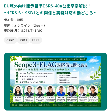
EU域外向け開示基準ESRS-40a公開草案解説！
〜IFRS S・SSBJとの関係と実務対応の勘どころ〜
参加費：無料
場所：オンライン（Zoom）
申込締切：
8.24
(月)
14:00
CSRD
SSBJ
ESRS