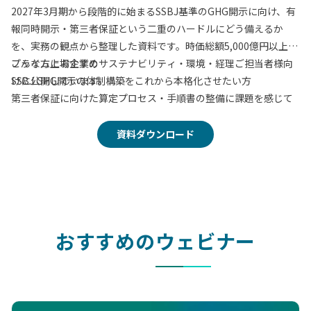
2027年3月期から段階的に始まるSSBJ基準のGHG開示に向け、有
報同時開示・第三者保証という二重のハードルにどう備えるか
を、実務の観点から整理した資料です。時価総額5,000億円以上の
プライム上場企業のサステナビリティ・環境・経理ご担当者様向
こんな方におすすめ
けに公開しています。
SSBJ GHG開示の体制構築をこれから本格化させたい方
第三者保証に向けた算定プロセス・手順書の整備に課題を感じて
いる方
Excel運用から脱却し、承認・証憑管理をシステム化したい方
資料ダウンロード
保証機関との認識合わせに不安がある方
この資料でわかること
第三者保証と有報同時開示のタイムライン
手戻りを最小化する「4つの実務ステップ」
おすすめのウェビナー
保証に耐えうる算定・文書化の考え方
保証対応支援パッケージの内容