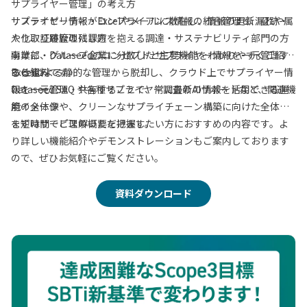
サプライヤー管理」の考え方
サステナビリティ・コンプライアンス情報の統合管理と、証跡・
サプライヤー情報がExcelやメールに散在し、情報の更新漏れや属
やり取り履歴の残し方
人化、証跡管理に課題を抱える調達・サステナビリティ部門の方
事業部・グループ企業に分散したサプライヤー情報を一元管理す
向けに、Dataseedのコンセプトと主要機能をわかりやすくご紹介
る仕組み
する資料です。
Excelによる静的な管理から脱却し、クラウド上でサプライヤー情
Dataseed SAQ や各種サプライヤー調査のAIサポートなど、関連機
報を一元管理・共有することで、常に最新の情報を活用できる運
能の全体像
用イメージや、クリーンなサプライチェーン構築に向けた全体像
を短時間でご理解いただけます。
まずはサービスの概要を把握したい方におすすめの内容です。よ
り詳しい機能紹介やデモンストレーションもご案内しております
ので、ぜひお気軽にご覧ください。
資料ダウンロード