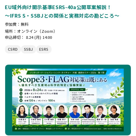
EU域外向け開示基準ESRS-40a公開草案解説！
〜IFRS S・SSBJとの関係と実務対応の勘どころ〜
参加費：無料
場所：オンライン（Zoom）
申込締切：
8.24
(月)
14:00
CSRD
SSBJ
ESRS