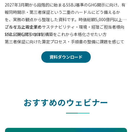
2027年3月期から段階的に始まるSSBJ基準のGHG開示に向け、有
報同時開示・第三者保証という二重のハードルにどう備えるか
を、実務の観点から整理した資料です。時価総額5,000億円以上の
プライム上場企業のサステナビリティ・環境・経理ご担当者様向
こんな方におすすめ
けに公開しています。
SSBJ GHG開示の体制構築をこれから本格化させたい方
第三者保証に向けた算定プロセス・手順書の整備に課題を感じて
いる方
Excel運用から脱却し、承認・証憑管理をシステム化したい方
資料ダウンロード
保証機関との認識合わせに不安がある方
この資料でわかること
第三者保証と有報同時開示のタイムライン
手戻りを最小化する「4つの実務ステップ」
おすすめのウェビナー
保証に耐えうる算定・文書化の考え方
保証対応支援パッケージの内容