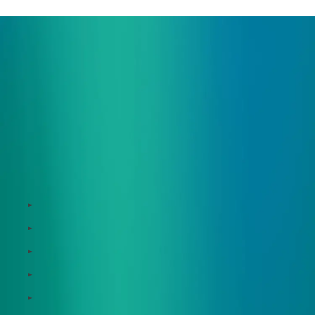
サービス
Zeroboard
Dataseed
Dataseed SAQ
Zeroboard ESG
Zeroboard for batteries