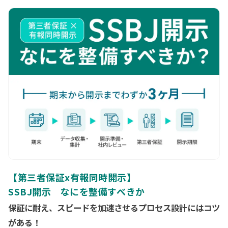
配信用URLは当日朝までに、ご登録メールアドレスに送付いたし
評価サイクル、移行スケジュール、既存基準との比較と取りうる
ます。
戦略の観点からお伝えします。
【第三者保証x有報同時開示】
SSBJ開示 なにを整備すべきか
保証に耐え、スピードを加速させるプロセス設計にはコツ
がある！