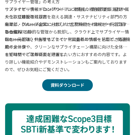
サプライヤー管理」の考え方
サステナビリティ・コンプライアンス情報の統合管理と、証跡・
サプライヤー情報がExcelやメールに散在し、情報の更新漏れや属
やり取り履歴の残し方
人化、証跡管理に課題を抱える調達・サステナビリティ部門の方
事業部・グループ企業に分散したサプライヤー情報を一元管理す
向けに、Dataseedのコンセプトと主要機能をわかりやすくご紹介
る仕組み
する資料です。
Excelによる静的な管理から脱却し、クラウド上でサプライヤー情
Dataseed SAQ や各種サプライヤー調査のAIサポートなど、関連機
報を一元管理・共有することで、常に最新の情報を活用できる運
能の全体像
用イメージや、クリーンなサプライチェーン構築に向けた全体像
を短時間でご理解いただけます。
まずはサービスの概要を把握したい方におすすめの内容です。よ
り詳しい機能紹介やデモンストレーションもご案内しております
ので、ぜひお気軽にご覧ください。
資料ダウンロード