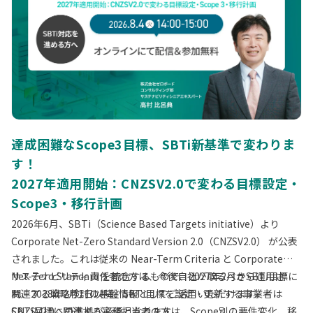
達成困難なScope3目標、SBTi新基準で変わりま
す！
2027年適用開始：CNZSV2.0で変わる目標設定・
Scope3・移行計画
2026年6月、SBTi（Science Based Targets initiative）より
Corporate Net-Zero Standard Version 2.0（CNZSV2.0） が公表
されました。これは従来の Near-Term Criteria と Corporate
Net-Zero Standard を統合するもので、2027年2月から適用さ
サステナビリティ責任者の方は、今後自社が取るべきSBTi目標に
れ、2028年2月1日以降、SBTi目標を設定・更新する事業者は
関連する戦略検討の基盤情報としてご活用いただけます。
CNZSV2.0への準拠が必須となります。
SBTi目標に関連する実務担当者の方は、Scope別の要件変化、移