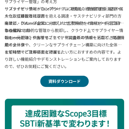
サプライヤー管理」の考え方
サステナビリティ・コンプライアンス情報の統合管理と、証跡・
サプライヤー情報がExcelやメールに散在し、情報の更新漏れや属
やり取り履歴の残し方
人化、証跡管理に課題を抱える調達・サステナビリティ部門の方
事業部・グループ企業に分散したサプライヤー情報を一元管理す
向けに、Dataseedのコンセプトと主要機能をわかりやすくご紹介
る仕組み
する資料です。
Excelによる静的な管理から脱却し、クラウド上でサプライヤー情
Dataseed SAQ や各種サプライヤー調査のAIサポートなど、関連機
報を一元管理・共有することで、常に最新の情報を活用できる運
能の全体像
用イメージや、クリーンなサプライチェーン構築に向けた全体像
を短時間でご理解いただけます。
まずはサービスの概要を把握したい方におすすめの内容です。よ
り詳しい機能紹介やデモンストレーションもご案内しております
ので、ぜひお気軽にご覧ください。
資料ダウンロード