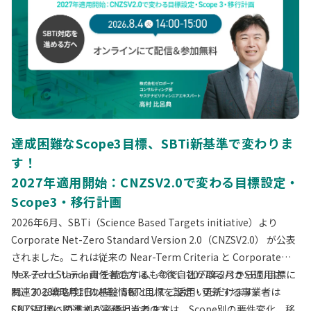
達成困難なScope3目標、SBTi新基準で変わりま
す！
2027年適用開始：CNZSV2.0で変わる目標設定・
Scope3・移行計画
2026年6月、SBTi（Science Based Targets initiative）より
Corporate Net-Zero Standard Version 2.0（CNZSV2.0） が公表
されました。これは従来の Near-Term Criteria と Corporate
Net-Zero Standard を統合するもので、2027年2月から適用さ
サステナビリティ責任者の方は、今後自社が取るべきSBTi目標に
れ、2028年2月1日以降、SBTi目標を設定・更新する事業者は
関連する戦略検討の基盤情報としてご活用いただけます。
CNZSV2.0への準拠が必須となります。
SBTi目標に関連する実務担当者の方は、Scope別の要件変化、移