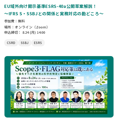
EU域外向け開示基準ESRS-40a公開草案解説！
〜IFRS S・SSBJとの関係と実務対応の勘どころ〜
参加費：無料
場所：オンライン（Zoom）
申込締切：
8.24
(月)
14:00
CSRD
SSBJ
ESRS