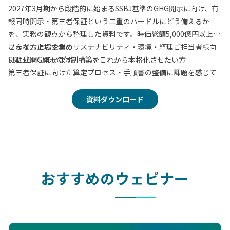
2027年3月期から段階的に始まるSSBJ基準のGHG開示に向け、有
報同時開示・第三者保証という二重のハードルにどう備えるか
を、実務の観点から整理した資料です。時価総額5,000億円以上の
プライム上場企業のサステナビリティ・環境・経理ご担当者様向
こんな方におすすめ
けに公開しています。
SSBJ GHG開示の体制構築をこれから本格化させたい方
第三者保証に向けた算定プロセス・手順書の整備に課題を感じて
いる方
Excel運用から脱却し、承認・証憑管理をシステム化したい方
資料ダウンロード
保証機関との認識合わせに不安がある方
この資料でわかること
第三者保証と有報同時開示のタイムライン
手戻りを最小化する「4つの実務ステップ」
おすすめのウェビナー
保証に耐えうる算定・文書化の考え方
保証対応支援パッケージの内容