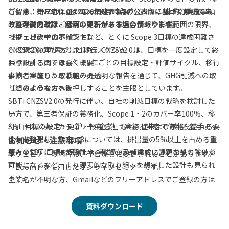
行計画、第三者保証や電力関連の新要件など、具体的な実施事項
ご留意：CNZSV2.0は2026年6月時点の公表版に基づく解説であ
改訂の背景には、サプライチェーン上の情報や影響範囲の限界、
の整理に向けてご活用いただけます。
り、今後の改訂・解釈の更新がある場合があります。
技術・地政学的不確実性など、とくに Scope 3目標の達成困難さ
【ウェビナーのポイント】
への現場の声がありました。CNZSV2.0は、目標を一度設定して終
CNZSV2.0の位置づけと移行スケジュール
わりにするのではなく、5年ごとの目標設定・評価サイクル、移行
目標設計に関する要件概要
計画、実施した取り組みの透明な報告を通じて、GHG削減への取
事業者が取りうる戦略の提示
り組みそのものを後押しすることを主眼としています。
【このような方へ】
SBTi CNZSV2.0の発行に伴い、自社の削減目標の戦略を検討した
一方で、第三者保証の義務化、Scope 1・2のカバー率100%、移
い方
行計画の公表（カテゴリーA企業）など、従来より厳格化される要
SBTi目標の設定・更新・報告を担う実務担当者で何から着手すべ
件もあります。Scope 3については、排出量の5%以上を占める重
きかを整理したい方
お知らせ・注意事項
要カテゴリに絞った設計や、影響が及びにくいカテゴリの除外が
既存のSBTi目標を保有し、特にScope 3達成に課題を感じている
本ウェビナーの内容は、予告なしに変更されることがあります。
可能になるなど、より現実的な取り組みを想定した設計も見られ
方
「Zoom」を使用したオンラインセミナーです。
ます。
企業名が不明な方、Gmailなどのフリーアドレスでご登録の方は
参加をお断りさせていただきます。
本ウェビナーでは、ゼロボードのコンサルタント 高村が公表文書
当社と競合・同業にあたる企業の方、個人としての参加はお断り
資料ダウンロード
をもとに整理した CNZSV2.0の全体像 を、制度の位置づけ、企業
をさせていただきます。
区分、目標設定の一般要件、Scope 1・2・3の設計、移行計画、