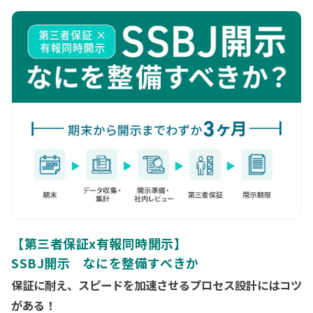
配信用URLは当日朝までに、ご登録メールアドレスに送付いたし
評価サイクル、移行スケジュール、既存基準との比較と取りうる
ます。
戦略の観点からお伝えします。
【第三者保証x有報同時開示】
SSBJ開示 なにを整備すべきか
保証に耐え、スピードを加速させるプロセス設計にはコツ
がある！