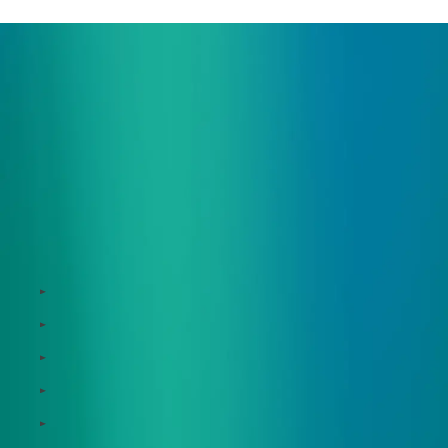
サービス
Zeroboard
Dataseed
Dataseed SAQ
Zeroboard ESG
Zeroboard for batteries