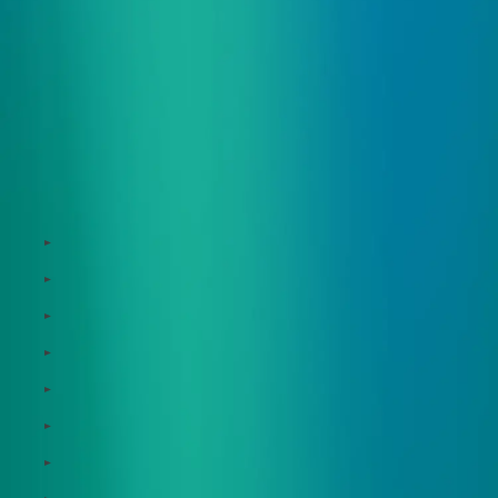
サービス
Zeroboard
Dataseed
Dataseed SAQ
Zeroboard ESG
Zeroboard for batteries
Zeroboard CFP
Zeroboard construction