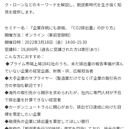
ク・ローンなどのキーワードを解説し、脱炭素時代を生き抜く知
見を提供します。
セミナー名：『企業存続にも直結、「CO2排出量」の計り方』
開催方法：オンライン（事前登録制）
開催日時：2022年3月18日（金）14:00-15:30
受講料：19,800円（過去に受講された方は割引あり）
こんな方におすすめ：
◆プライム市場上場1841社のうち、未だ排出量の報告準備が済ん
でいない企業の経営企画、財務・IR、広報担当者
◆大手企業のサプライヤー（製造業だけでなくIT企業の取引先の
方の参加も歓迎です）
◆海外の取引先から開示を求められたが、社内に専門人材が不在
で排出量を計算できない経営者
◆カーボンニュートラルに関心があり、排出ゼロ達成に向けた目
標を策定したい企業
◆融資先の企業に排出量を算定してほしい銀行
◆政府の「脱炭素先行100地域」選定を目指しており、地元企業に