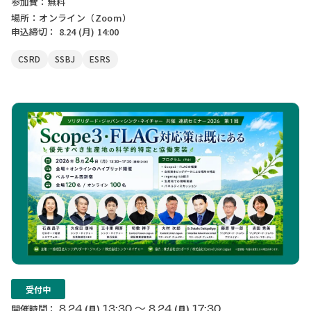
参加費：無料
場所：オンライン（Zoom）
申込締切：
8.24
(月)
14:00
CSRD
SSBJ
ESRS
受付中
〜
8.24
13:30
8.24
17:30
開催時間：
(月)
(月)