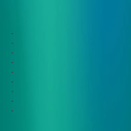
サービス
Zeroboard
Dataseed
Dataseed SAQ
Zeroboard ESG
Zeroboard for batteries
Zeroboard CFP
Zeroboard construction
Zeroboard for the PCAF Standard
地政学リスクウォッチ(別サイト)
サポート体制