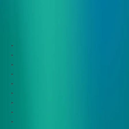
サービス
Zeroboard
Dataseed
Dataseed SAQ
Zeroboard ESG
Zeroboard for batteries
Zeroboard CFP
Zeroboard construction
Zeroboard for the PCAF Standard
地政学リスクウォッチ(別サイト)