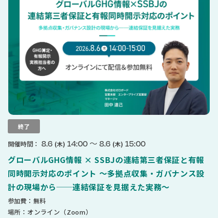
終了
〜
8.6
14:00
8.6
15:00
開催時間：
(木)
(木)
グローバルGHG情報 × SSBJの連結第三者保証と有報
同時開示対応のポイント 〜多拠点収集・ガバナンス設
計の現場から──連結保証を見据えた実務〜
参加費：無料
場所：オンライン（Zoom）