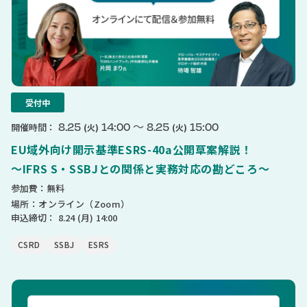
受付中
〜
8.25
14:00
8.25
15:00
開催時間：
(火)
(火)
EU域外向け開示基準ESRS-40a公開草案解説！
〜IFRS S・SSBJとの関係と実務対応の勘どころ〜
参加費：無料
場所：オンライン（Zoom）
申込締切：
8.24
(月)
14:00
CSRD
SSBJ
ESRS