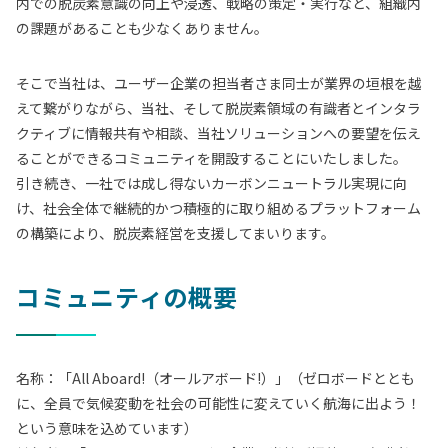
内での脱炭素意識の向上や浸透、戦略の策定・実行など、組織内
の課題があることも少なくありません。
そこで当社は、ユーザー企業の担当者さま同士が業界の垣根を越
えて繋がりながら、当社、そして脱炭素領域の有識者とインタラ
クティブに情報共有や相談、当社ソリューションへの要望を伝え
ることができるコミュニティを開設することにいたしました。
引き続き、一社では成し得ないカーボンニュートラル実現に向
け、社会全体で継続的かつ積極的に取り組めるプラットフォーム
の構築により、脱炭素経営を支援してまいります。
コミュニティの概要
名称：「All Aboard!（オールアボード!）」（ゼロボードととも
に、全員で気候変動を社会の可能性に変えていく航海に出よう！
という意味を込めています）