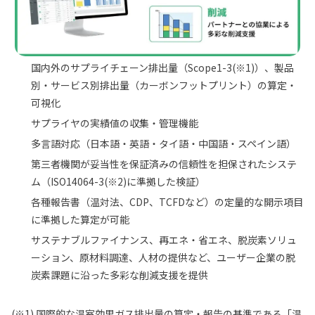
国内外のサプライチェーン排出量（Scope1-3(※1)）、製品
別・サービス別排出量（カーボンフットプリント）の算定・
可視化
サプライヤの実績値の収集・管理機能
多言語対応（日本語・英語・タイ語・中国語・スペイン語）
第三者機関が妥当性を保証済みの信頼性を担保されたシステ
ム（ISO14064-3(※2)に準拠した検証）
各種報告書（温対法、CDP、TCFDなど）の定量的な開示項目
に準拠した算定が可能
サステナブルファイナンス、再エネ・省エネ、脱炭素ソリュ
ーション、原材料調達、人材の提供など、ユーザー企業の脱
炭素課題に沿った多彩な削減支援を提供
(※1) 国際的な温室効果ガス排出量の算定・報告の基準である「温