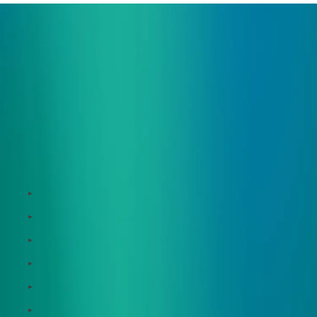
サービス
Zeroboard
Dataseed
Dataseed SAQ
Zeroboard ESG
Zeroboard for batteries
Zeroboard CFP