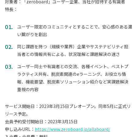
対象者：「zeroboard」ユーザー企業、当社が招待する有識者
特長：
ユーザー限定のコミュニティとすることで、安心感のある濃
い繋がりを創出
同じ課題を持つ（規模や業界）企業やサステナビリティ担
当者との情報共有による、状況理解と課題解決の速さ
ユーザー同士や有識者との交流、各種イベント、ベストプ
ラクティス共有、脱炭素関連のeラーニング、お役立ち情
報、機能要望、脱炭素ソリューション紹介など実課題解決
重視の内容
サービス開始日：2023年3月15日プレオープン。同年5月に正式リ
リース予定。
会員予約受付開始日：2023年3月15日
申し込みURL：
https://www.zeroboard.jp/allaboard/
入会費・会員費：無料