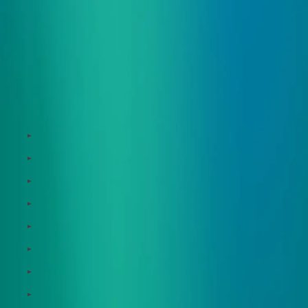
サービス
Zeroboard
Dataseed
Dataseed SAQ
Zeroboard ESG
Zeroboard for batteries
Zeroboard CFP
Zeroboard construction
Zeroboard for the PCAF Standard