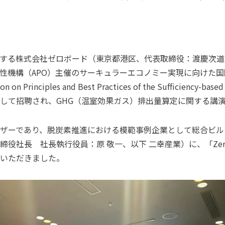
る株式会社ゼロボード（東京都港区、代表取締役：渡慶次道隆、以
機構（APO）主催のサーキュラーエコノミー実現に向けた国際視
sion on Principles and Best Practices of the Sufficiency
して招聘され、GHG（温室効果ガス）排出量算定に関する講
ザーであり、脱炭素推進における模範事例企業として総合ビル
役社長 社長執行役員：原 敬一、以下 二幸産業）に、「Zero
いただきました。