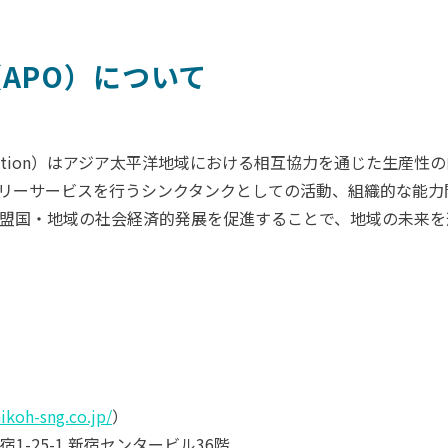
APO）について
ity Organization）はアジア太平洋地域における相互協力を通じ
ザリーサービスを行うシンクタンクとしての活動、組織的な能
盟国・地域の社会経済的発展を促進することで、地域の未来を
nikoh-sng.co.jp/
）
-25-1 新宿センタービル36階