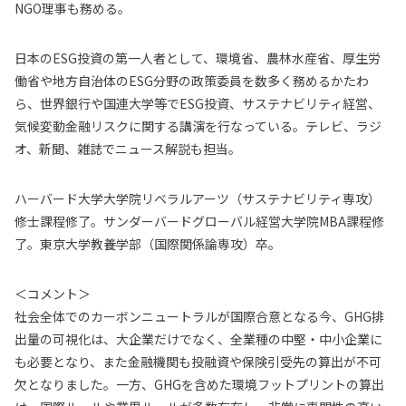
NGO理事も務める。
日本のESG投資の第一人者として、環境省、農林水産省、厚生労
働省や地方自治体のESG分野の政策委員を数多く務めるかたわ
ら、世界銀行や国連大学等でESG投資、サステナビリティ経営、
気候変動金融リスクに関する講演を行なっている。テレビ、ラジ
オ、新聞、雑誌でニュース解説も担当。
ハーバード大学大学院リベラルアーツ（サステナビリティ専攻）
修士課程修了。サンダーバードグローバル経営大学院MBA課程修
了。東京大学教養学部（国際関係論専攻）卒。
＜コメント＞
社会全体でのカーボンニュートラルが国際合意となる今、GHG排
出量の可視化は、大企業だけでなく、全業種の中堅・中小企業に
も必要となり、また金融機関も投融資や保険引受先の算出が不可
欠となりました。一方、GHGを含めた環境フットプリントの算出