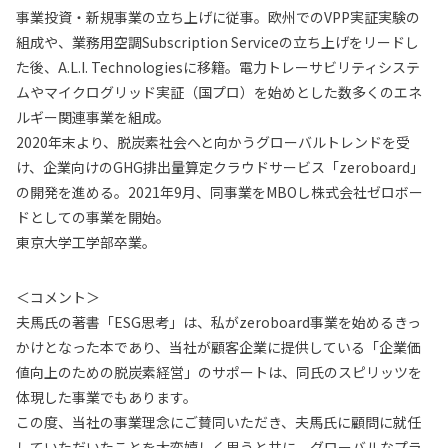
事業投資・新規事業の立ち上げに従事。欧州でのVPP実証実験の
組成や、業務用空調Subscription Serviceの立ち上げをリードし
た後、A.L.I. Technologiesに移籍。電力トレーサビリティシステ
ムやマイクログリッド実証（国プロ）を始めとした数多くのエネ
ルギー関連事業を組成。
2020年末より、脱炭素社会へと向かうグローバルトレンドを受
け、企業向けのGHG排出量算定クラウドサービス「zeroboard」
の開発を進める。2021年9月、同事業をMBOし株式会社ゼロボー
ドとしての事業を開始。
東京大学工学部卒業。
＜コメント＞
夫馬氏の著書「ESG思考」は、私がzeroboard事業を始めるきっ
かけとなった本であり、当社が顧客企業に提供している「企業価
値向上のための脱炭素経営」のサポートは、同氏のスピリッツを
体現した事業でもあります。
この度、当社の事業理念にご賛同いただき、夫馬氏に顧問に就任
していただいたことを大変嬉しく思うと共に、グローバルなプラ