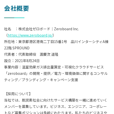
会社概要
社名 ：株式会社ゼロボード｜Zeroboard Inc.
（
https://www.zeroboard.jp/
）
所在地：東京都港区港南二丁目15番1号 品川インターシティA棟
22階 SPROUND
代表者：代表取締役 渡慶次 道隆
設立：2021年8月24日
事業内容：温室効果ガス排出量算定・可視化クラウドサービス
「zeroboard」の開発・提供／電力・環境価値に関するコンサル
ティング／ブランディング・キャンペーン支援
【採用について】
当社では、脱炭素社会に向けたサービス構築を一緒に進めていく
メンバーを募集しています。ビジネス、エンジニア、コーポレー
トなど募集ポジションは多岐にわたります。私たちのビジネスや