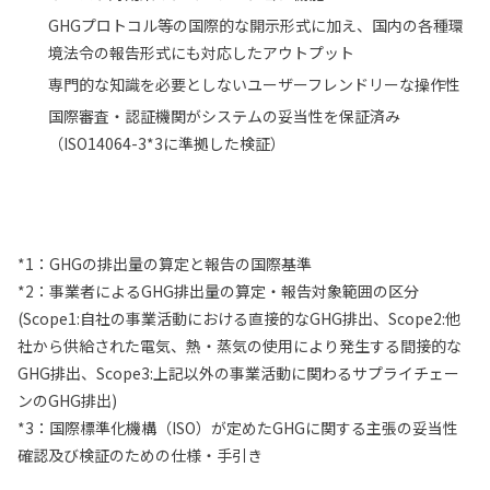
GHGプロトコル等の国際的な開示形式に加え、国内の各種環
境法令の報告形式にも対応したアウトプット
専門的な知識を必要としないユーザーフレンドリーな操作性
国際審査・認証機関がシステムの妥当性を保証済み
（ISO14064-3*3に準拠した検証）
*1：GHGの排出量の算定と報告の国際基準
*2：事業者によるGHG排出量の算定・報告対象範囲の区分
(Scope1:自社の事業活動における直接的なGHG排出、Scope2:他
社から供給された電気、熱・蒸気の使用により発生する間接的な
GHG排出、Scope3:上記以外の事業活動に関わるサプライチェー
ンのGHG排出)
*3：国際標準化機構（ISO）が定めたGHGに関する主張の妥当性
確認及び検証のための仕様・手引き