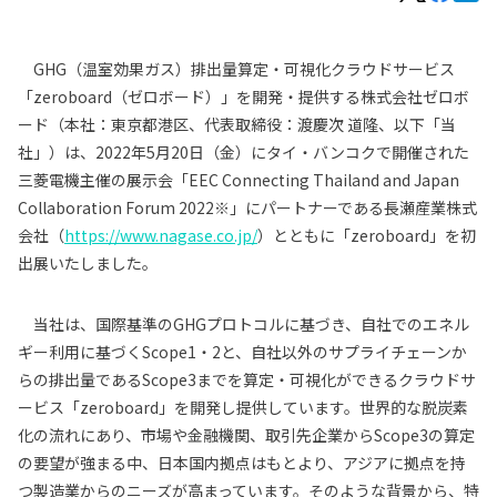
GHG（温室効果ガス）排出量算定・可視化クラウドサービス
「zeroboard（ゼロボード）」を開発・提供する株式会社ゼロボ
ード（本社：東京都港区、代表取締役：渡慶次 道隆、以下「当
社」）は、2022年5月20日（金）にタイ・バンコクで開催された
三菱電機主催の展示会「EEC Connecting Thailand and Japan
Collaboration Forum 2022※」にパートナーである長瀬産業株式
会社（
https://www.nagase.co.jp/
）とともに「zeroboard」を初
出展いたしました。
当社は、国際基準のGHGプロトコルに基づき、自社でのエネル
ギー利用に基づくScope1・2と、自社以外のサプライチェーンか
らの排出量であるScope3までを算定・可視化ができるクラウドサ
ービス「zeroboard」を開発し提供しています。世界的な脱炭素
化の流れにあり、市場や金融機関、取引先企業からScope3の算定
の要望が強まる中、日本国内拠点はもとより、アジアに拠点を持
つ製造業からのニーズが高まっています。そのような背景から、特