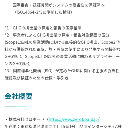
国際審査・認証機関がシステムの妥当性を保証済み
（ISO14064-3*3に準拠した検証）
*1：GHGの排出量の算定と報告の国際基準
*2：事業者によるGHG排出量の算定・報告対象範囲の区分
(Scope1:自社の事業活動における直接的なGHG排出、Scope2:他
社から供給された電気、熱・蒸気の使用により発生する間接的な
GHG排出、Scope3:上記以外の事業活動に関わるサプライチェー
ンのGHG排出)
*3：国際標準化機構（ISO）が定めたGHGに関する主張の妥当性
確認及び検証のための仕様・手引き
会社概要
・株式会社ゼロボード（
https://www.zeroboard.jp/
）
所在地：東京都港区港南二丁目15番1号 品川インターシティA棟