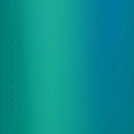
サービス
Zeroboard
Dataseed
Dataseed SAQ
Zeroboard ESG
Zeroboard for batteries
Zeroboard CFP
Zeroboard construction
Zeroboard for the PCAF Standard
地政学リスクウォッチ(別サイト)