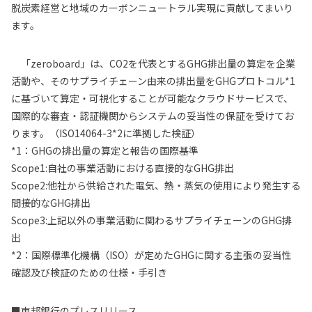
脱炭素経営と地域のカーボンニュートラル実現に貢献してまいり
ます。
「zeroboard」は、CO2を代表とするGHG排出量の算定を企業
活動や、そのサプライチェーン由来の排出量をGHGプロトコル*1
に基づいて算定・可視化することが可能なクラウドサービスで、
国際的な審査・認証機関からシステムの妥当性の保証を受けてお
ります。（ISO14064-3*2に準拠した検証）
*1：GHGの排出量の算定と報告の国際基準
Scope1:自社の事業活動における直接的なGHG排出
Scope2:他社から供給された電気、熱・蒸気の使用により発生する
間接的なGHG排出
Scope3:上記以外の事業活動に関わるサプライチェーンのGHG排
出
*2：国際標準化機構（ISO）が定めたGHGに関する主張の妥当性
確認及び検証のための仕様・手引き
■東邦銀行のプレスリリース