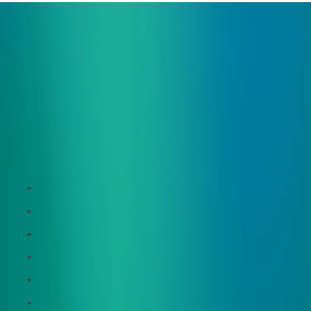
サービス
Zeroboard
Dataseed
Dataseed SAQ
Zeroboard ESG
Zeroboard for batteries
Zeroboard CFP