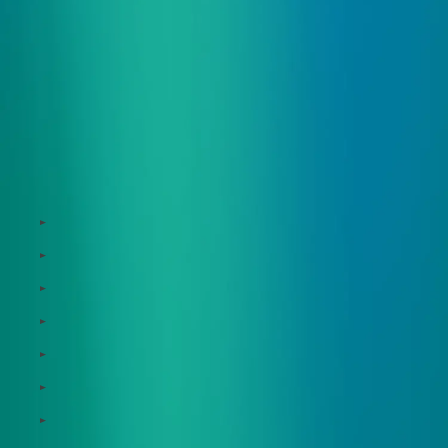
サービス
Zeroboard
Dataseed
Dataseed SAQ
Zeroboard ESG
Zeroboard for batteries
Zeroboard CFP
Zeroboard construction