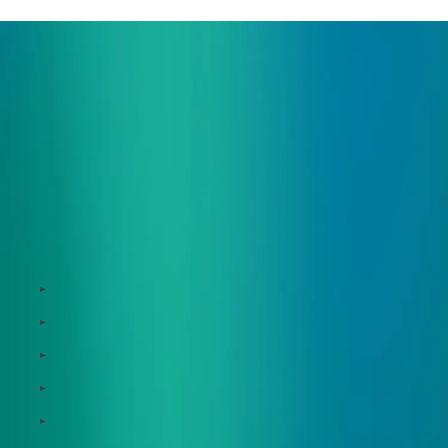
サービス
Zeroboard
Dataseed
Dataseed SAQ
Zeroboard ESG
Zeroboard for batteries