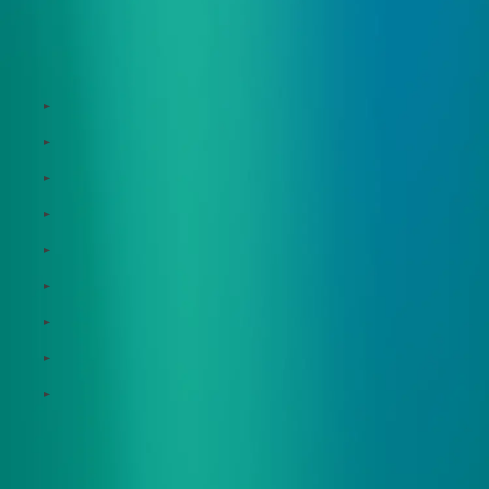
サービス
Zeroboard
Dataseed
Dataseed SAQ
Zeroboard ESG
Zeroboard for batteries
Zeroboard CFP
Zeroboard construction
Zeroboard for the PCAF Standard
地政学リスクウォッチ(別サイト)
サポート体制