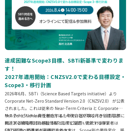
達成困難なScope3目標、SBTi新基準で変わりま
す！
2027年適用開始：CNZSV2.0で変わる目標設定・
Scope3・移行計画
2026年6月、SBTi（Science Based Targets initiative）より
Corporate Net-Zero Standard Version 2.0（CNZSV2.0） が公表
されました。これは従来の Near-Term Criteria と Corporate
Net-Zero Standard を統合するもので、2027年2月から適用さ
サステナビリティ責任者の方は、今後自社が取るべきSBTi目標に
れ、2028年2月1日以降、SBTi目標を設定・更新する事業者は
関連する戦略検討の基盤情報としてご活用いただけます。
CNZSV2.0への準拠が必須となります。
SBTi目標に関連する実務担当者の方は、Scope別の要件変化、移