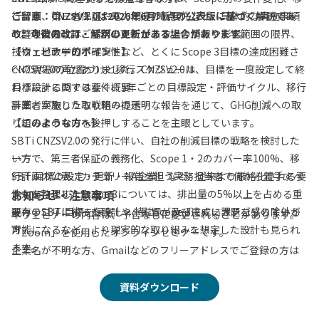
行計画、第三者保証や電力関連の新要件など、具体的な実施事項
ご留意：CNZSV2.0は2026年6月時点の公表版に基づく解説であ
改訂の背景には、サプライチェーン上の情報や影響範囲の限界、
の整理に向けてご活用いただけます。
り、今後の改訂・解釈の更新がある場合があります。
技術・地政学的不確実性など、とくに Scope 3目標の達成困難さ
【ウェビナーのポイント】
への現場の声がありました。CNZSV2.0は、目標を一度設定して終
CNZSV2.0の位置づけと移行スケジュール
わりにするのではなく、5年ごとの目標設定・評価サイクル、移行
目標設計に関する要件概要
計画、実施した取り組みの透明な報告を通じて、GHG削減への取
事業者が取りうる戦略の提示
り組みそのものを後押しすることを主眼としています。
【このような方へ】
SBTi CNZSV2.0の発行に伴い、自社の削減目標の戦略を検討した
一方で、第三者保証の義務化、Scope 1・2のカバー率100%、移
い方
行計画の公表（カテゴリーA企業）など、従来より厳格化される要
SBTi目標の設定・更新・報告を担う実務担当者で何から着手すべ
件もあります。Scope 3については、排出量の5%以上を占める重
きかを整理したい方
お知らせ・注意事項
要カテゴリに絞った設計や、影響が及びにくいカテゴリの除外が
既存のSBTi目標を保有し、特にScope 3達成に課題を感じている
本ウェビナーの内容は、予告なしに変更されることがあります。
可能になるなど、より現実的な取り組みを想定した設計も見られ
方
「Zoom」を使用したオンラインセミナーです。
ます。
企業名が不明な方、Gmailなどのフリーアドレスでご登録の方は
参加をお断りさせていただきます。
本ウェビナーでは、ゼロボードのコンサルタント 高村が公表文書
当社と競合・同業にあたる企業の方、個人としての参加はお断り
資料ダウンロード
をもとに整理した CNZSV2.0の全体像 を、制度の位置づけ、企業
をさせていただきます。
区分、目標設定の一般要件、Scope 1・2・3の設計、移行計画、