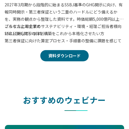
2027年3月期から段階的に始まるSSBJ基準のGHG開示に向け、有
報同時開示・第三者保証という二重のハードルにどう備えるか
を、実務の観点から整理した資料です。時価総額5,000億円以上の
プライム上場企業のサステナビリティ・環境・経理ご担当者様向
こんな方におすすめ
けに公開しています。
SSBJ GHG開示の体制構築をこれから本格化させたい方
第三者保証に向けた算定プロセス・手順書の整備に課題を感じて
いる方
Excel運用から脱却し、承認・証憑管理をシステム化したい方
資料ダウンロード
保証機関との認識合わせに不安がある方
この資料でわかること
第三者保証と有報同時開示のタイムライン
手戻りを最小化する「4つの実務ステップ」
おすすめのウェビナー
保証に耐えうる算定・文書化の考え方
保証対応支援パッケージの内容