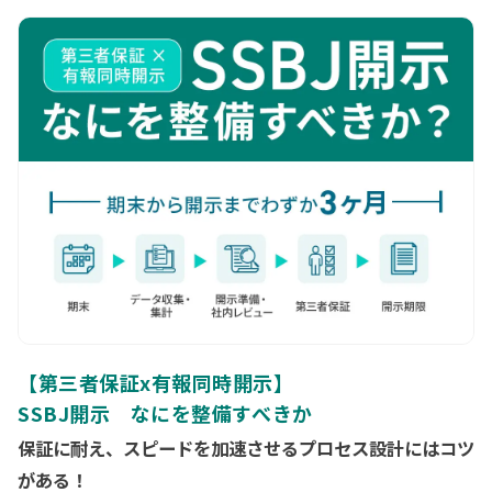
配信用URLは当日朝までに、ご登録メールアドレスに送付いたし
評価サイクル、移行スケジュール、既存基準との比較と取りうる
ます。
戦略の観点からお伝えします。
【第三者保証x有報同時開示】
SSBJ開示 なにを整備すべきか
保証に耐え、スピードを加速させるプロセス設計にはコツ
がある！