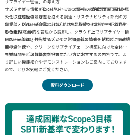
サプライヤー管理」の考え方
サステナビリティ・コンプライアンス情報の統合管理と、証跡・
サプライヤー情報がExcelやメールに散在し、情報の更新漏れや属
やり取り履歴の残し方
人化、証跡管理に課題を抱える調達・サステナビリティ部門の方
事業部・グループ企業に分散したサプライヤー情報を一元管理す
向けに、Dataseedのコンセプトと主要機能をわかりやすくご紹介
る仕組み
する資料です。
Excelによる静的な管理から脱却し、クラウド上でサプライヤー情
Dataseed SAQ や各種サプライヤー調査のAIサポートなど、関連機
報を一元管理・共有することで、常に最新の情報を活用できる運
能の全体像
用イメージや、クリーンなサプライチェーン構築に向けた全体像
を短時間でご理解いただけます。
まずはサービスの概要を把握したい方におすすめの内容です。よ
り詳しい機能紹介やデモンストレーションもご案内しております
ので、ぜひお気軽にご覧ください。
資料ダウンロード