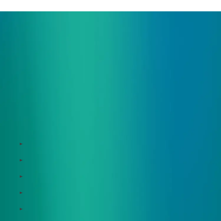
サービス
Zeroboard
Dataseed
Dataseed SAQ
Zeroboard ESG
Zeroboard for batteries