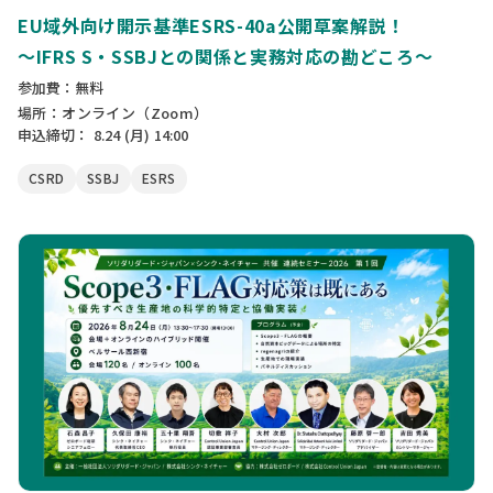
EU域外向け開示基準ESRS-40a公開草案解説！
〜IFRS S・SSBJとの関係と実務対応の勘どころ〜
参加費：無料
場所：オンライン（Zoom）
申込締切：
8.24
(月)
14:00
CSRD
SSBJ
ESRS