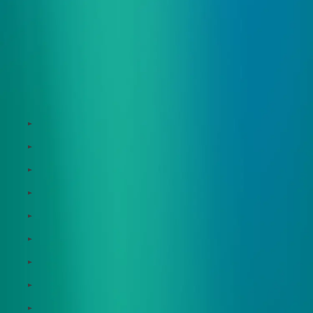
サービス
Zeroboard
Dataseed
Dataseed SAQ
Zeroboard ESG
Zeroboard for batteries
Zeroboard CFP
Zeroboard construction
Zeroboard for the PCAF Standard
地政学リスクウォッチ(別サイト)