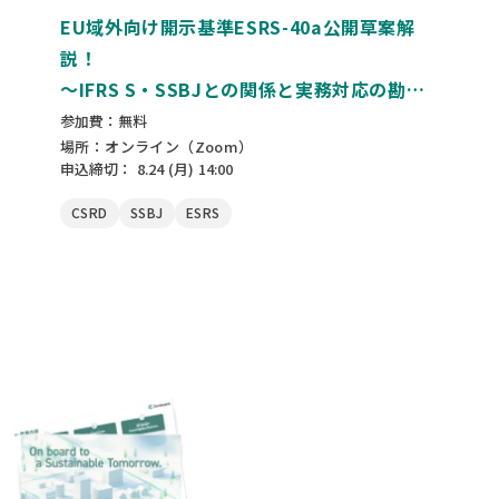
EU域外向け開示基準ESRS-40a公開草案解
説！
〜IFRS S・SSBJとの関係と実務対応の勘ど
ころ〜
参加費：無料
場所：オンライン（Zoom）
申込締切：
8.24
(月)
14:00
CSRD
SSBJ
ESRS