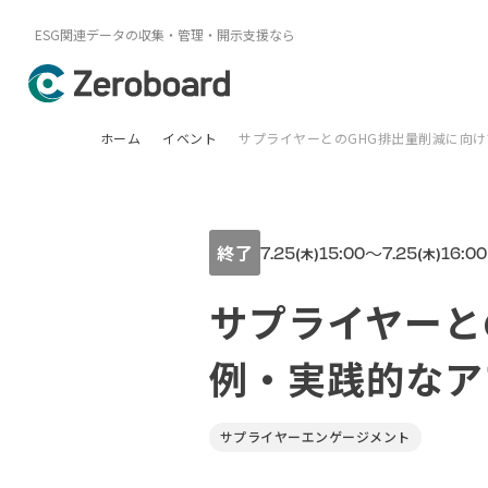
ESG関連データの収集・管理・開示支援なら
ホーム
イベント
サプライヤーとのGHG排出量削減に向け
終了
7.25
15:00
〜
7.25
16:00
(木)
(木)
サプライヤーと
例・実践的なア
サプライヤーエンゲージメント