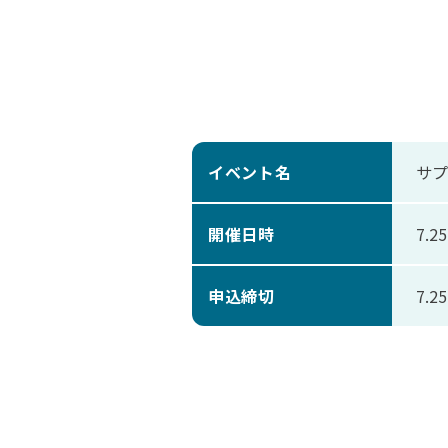
イベント名
サプ
開催日時
7.2
申込締切
7.2