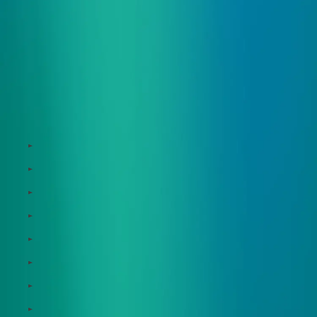
サービス
Zeroboard
Dataseed
Dataseed SAQ
Zeroboard ESG
Zeroboard for batteries
Zeroboard CFP
Zeroboard construction
Zeroboard for the PCAF Standard