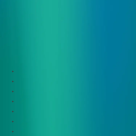
サービス
Zeroboard
Dataseed
Dataseed SAQ
Zeroboard ESG
Zeroboard for batteries
Zeroboard CFP
Zeroboard construction