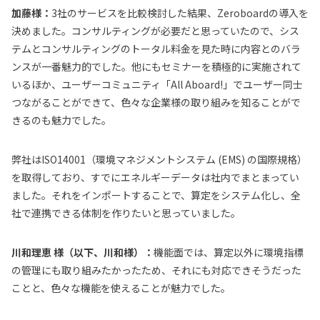
加藤様：
3社のサービスを比較検討した結果、Zeroboardの導入を
決めました。コンサルティングが必要だと思っていたので、シス
テムとコンサルティングのトータル料金を見た時に内容とのバラ
ンスが一番魅力的でした。他にもセミナーを積極的に実施されて
いるほか、ユーザーコミュニティ「All Aboard!」でユーザー同士
つながることができて、色々な企業様の取り組みを知ることがで
きるのも魅力でした。
弊社はISO14001（環境マネジメントシステム (EMS) の国際規格）
を取得しており、すでにエネルギーデータは社内でまとまってい
ました。それをインポートすることで、算定をシステム化し、全
社で連携できる体制を作りたいと思っていました。
川和理恵
様（以下、
川和
様）：
機能面では、算定以外に環境指標
の管理
にも取り組みたかったため、それにも対応できそうだった
ことと
、色々な機能を使えることが魅力でした。