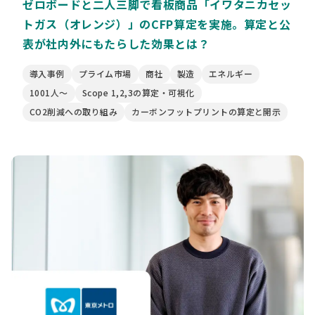
ゼロボードと二人三脚で看板商品「イワタニカセッ
トガス（オレンジ）」のCFP算定を実施。算定と公
表が社内外にもたらした効果とは？
導入事例
プライム市場
商社
製造
エネルギー
1001人〜
Scope 1,2,3の算定・可視化
CO2削減への取り組み
カーボンフットプリントの算定と開示