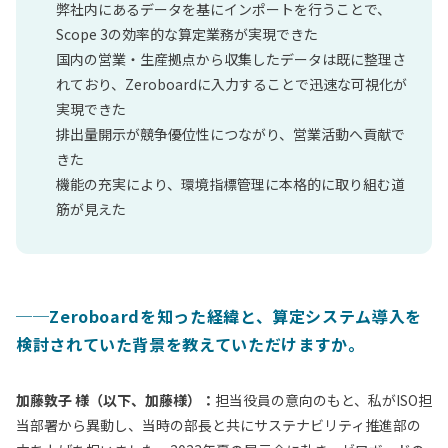
弊社内にある
データを
基に
インポート
を行う
ことで、
Scope 3の効率的な算定業務が実現できた
国内の営業・生産拠点から収集したデータ
は既に整理さ
れており、
Zeroboardに入力する
ことで迅速な可視化が
実現できた
排出量開示が競争優位性につながり、営業活動へ貢献で
きた
機能の充実により、環境指標管理に本格的に取り組む道
筋が見えた
──
Zeroboardを知った経緯と、算定システム導入を
検討されていた背景を教えていただけますか。
加藤
敦子
様（以下、加藤様）：
担当役員の意向のもと、私がISO担
当部署から異動し、
当時の部長と共に
サステナビリティ推進部の