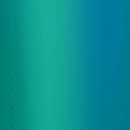
サービス
Zeroboard
Dataseed
Dataseed SAQ
Zeroboard ESG
Zeroboard for batteries
Zeroboard CFP
Zeroboard construction
Zeroboard for the PCAF Standard