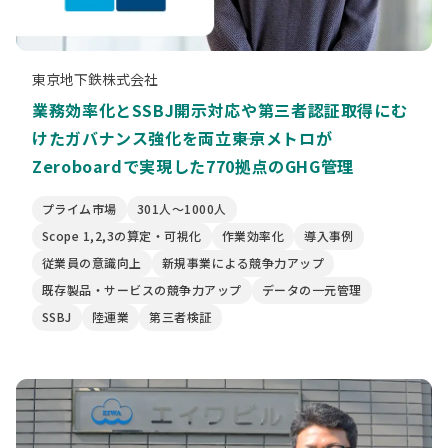
東京地下鉄株式会社
業務効率化とSSBJ開示対応や第三者認証取得にむ
けたガバナンス強化を両立――東京メトロが
Zeroboardで実現した770拠点のGHG管理
プライム市場
301人〜1000人
Scope 1,2,3の算定・可視化
作業効率化
導入事例
従業員の意識向上
新規事業による競争力アップ
既存製品・サービスの競争力アップ
データの一元管理
SSBJ
陸運業
第三者検証