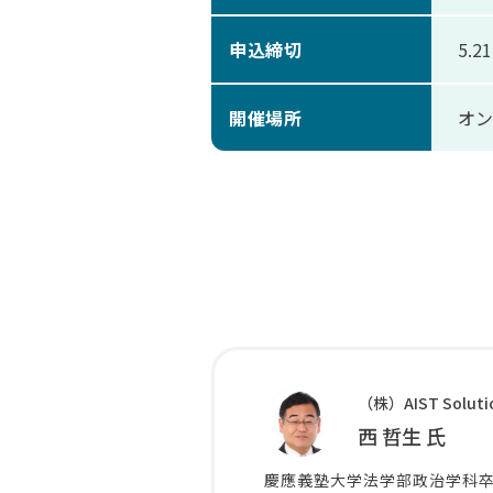
申込締切
5.2
開催場所
オン
（株）AIST Sol
西 哲生 氏
慶應義塾大学法学部政治学科