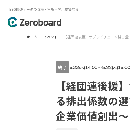
ESG関連データの収集・管理・開示支援なら
ホーム
イベント
【経団連後援】サプライチェーン排出量・C
終了
〜
5.22
14:00
5.22
15:0
(木)
(木)
【経団連後援】
る排出係数の選び
企業価値創出～