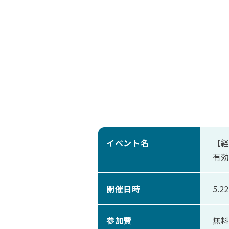
イベント名
【経
有効
開催日時
5.2
参加費
無料