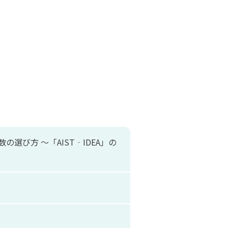
選び方 ～「AIST‐IDEA」の