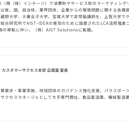
所（現（株）インテージ）で消費財やサービス財のマーケティングリ
ト以後、国、自治体、業界団体、企業からの環境問題に関する各種
蔵野大学、大妻女子大学、宮城大学で非常勤講師を、上智大学でゲス
合研究所でAIST-IDEAの普及のために設置されたLCA活用推
業務の移転に伴い、（株）AIST Solutionsに転籍。
 カスタマーサクセス本部 企画室 室長
算要求・事業実施、地域団体のガバナンス強化支援、パラスポーツ推
サクセスマネージャとして大手専門商社、食品製造業、機械製造業な