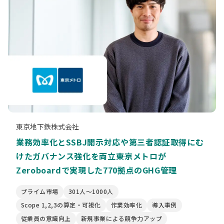
東京地下鉄株式会社
業務効率化とSSBJ開示対応や第三者認証取得にむ
けたガバナンス強化を両立――東京メトロが
Zeroboardで実現した770拠点のGHG管理
プライム市場
301人〜1000人
Scope 1,2,3の算定・可視化
作業効率化
導入事例
従業員の意識向上
新規事業による競争力アップ