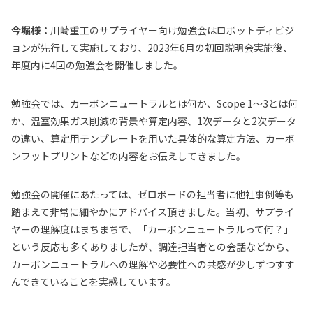
今堀様：
川崎重工のサプライヤー向け勉強会はロボットディビジ
ョンが先行して実施しており、2023年6月の初回説明会実施後、
年度内に4回の勉強会を開催しました。
勉強会では、カーボンニュートラルとは何か、Scope 1〜3とは何
か、温室効果ガス削減の背景や算定内容、1次データと2次データ
の違い、算定用テンプレートを用いた具体的な算定方法、カーボ
ンフットプリントなどの内容をお伝えしてきました。
勉強会の開催にあたっては、ゼロボードの担当者に他社事例等も
踏まえて非常に細やかにアドバイス頂きました。当初、サプライ
ヤーの理解度はまちまちで、「カーボンニュートラルって何？」
という反応も多くありましたが、調達担当者との会話などから、
カーボンニュートラルへの理解や必要性への共感が少しずつすす
んできていることを実感しています。