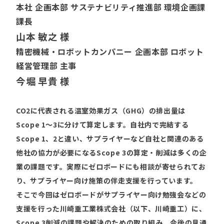
本社 企画本部 サステナビリティ推進部 環境企画課
課長
山本 敏之 様
精密機械・ロボットカンパニー 企画本部 ロボット
経営管理部 主事
今堀 早貴 様
CO2に代表される温室効果ガス（GHG）の排出量は
Scope 1〜3に分けて算定します。自社内で完結する
Scope 1、2と違い、サプライヤーなど自社と関連のある
他社の協力が必要になるScope 3の算定・削減は多くの企
業の課題です。実際にゼロボードにも相談が寄せられてお
り、サプライヤー向け施策の伴走支援を行っています。
そこで今回はゼロボードがサプライヤー向け勉強会などの
支援を行った川崎重工業株式会社（以下、川崎重工）に、
Scope 3削減の課題や解決のための取り組み、今後の見通