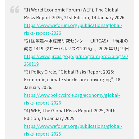
*1) World Economic Forum (WEF),
The Global
Risks Report 2026
,
21st Edition
, 14 January 2026.
https://www.weforum.org/publications/global-
risks-report-2026
*2) 国際農林水産業研究センター（JIRCAS）「現地の
動き 1419: グローバルリスク2026」、2026年1月19日
https://www.jircas.go.jp/ja/program/proc/blog/20
260119
*3) Policy Circle, “Global Risks Report 2026:
Economic, climate shocks are converging”, 18
January 2026.
https://www.policycircle.org/economy/global-
risks-report-2026
*4) WEF,
The Global Risks Report 2025
,
20th
Edition
, 15 January 2025.
https://www.weforum.org/publications/global-
risks-report-2025