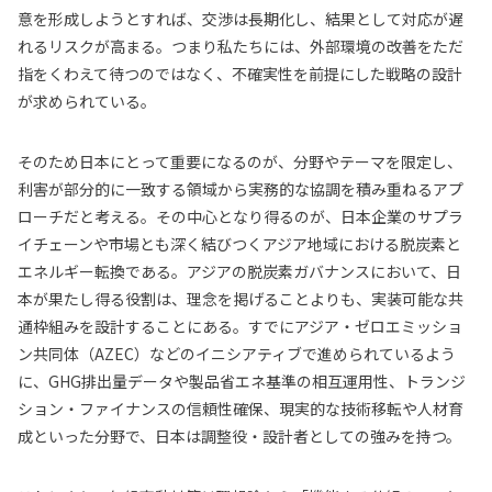
意を形成しようとすれば、交渉は長期化し、結果として対応が遅
れるリスクが高まる。つまり私たちには、外部環境の改善をただ
指をくわえて待つのではなく、不確実性を前提にした戦略の設計
が求められている。
そのため日本にとって重要になるのが、分野やテーマを限定し、
利害が部分的に一致する領域から実務的な協調を積み重ねるアプ
ローチだと考える。その中心となり得るのが、日本企業のサプラ
イチェーンや市場とも深く結びつくアジア地域における脱炭素と
エネルギー転換である。アジアの脱炭素ガバナンスにおいて、日
本が果たし得る役割は、理念を掲げることよりも、実装可能な共
通枠組みを設計することにある。すでにアジア・ゼロエミッショ
ン共同体（AZEC）などのイニシアティブで進められているよう
に、GHG排出量データや製品省エネ基準の相互運用性、トランジ
ション・ファイナンスの信頼性確保、現実的な技術移転や人材育
成といった分野で、日本は調整役・設計者としての強みを持つ。