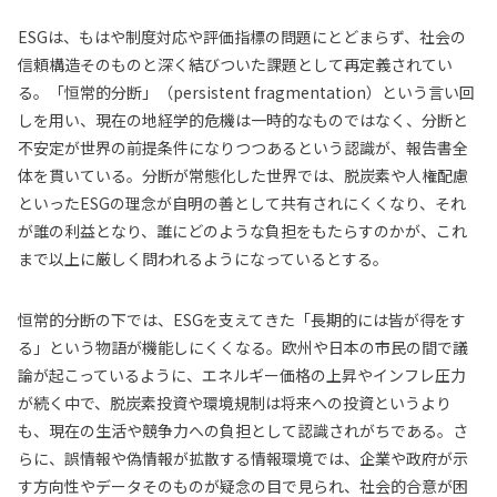
ESGは、もはや制度対応や評価指標の問題にとどまらず、社会の
信頼構造そのものと深く結びついた課題として再定義されてい
る。「恒常的分断」（persistent fragmentation）という言い回
しを用い、現在の地経学的危機は一時的なものではなく、分断と
不安定が世界の前提条件になりつつあるという認識が、報告書全
体を貫いている。分断が常態化した世界では、脱炭素や人権配慮
といったESGの理念が自明の善として共有されにくくなり、それ
が誰の利益となり、誰にどのような負担をもたらすのかが、これ
まで以上に厳しく問われるようになっているとする。
恒常的分断の下では、ESGを支えてきた「長期的には皆が得をす
る」という物語が機能しにくくなる。欧州や日本の市民の間で議
論が起こっているように、エネルギー価格の上昇やインフレ圧力
が続く中で、脱炭素投資や環境規制は将来への投資というより
も、現在の生活や競争力への負担として認識されがちである。さ
らに、誤情報や偽情報が拡散する情報環境では、企業や政府が示
す方向性やデータそのものが疑念の目で見られ、社会的合意が困