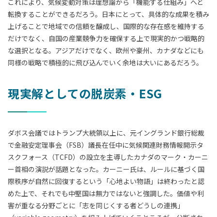
これにより、気候変動対策は理想論から「機能する仕組み」へと
転換することができるだろう。日本にとって、具体的な成果を積み
上げることで地域での信頼を醸成し、国際的な存在感を維持する
だけでなく、自国の産業競争力を確保する上で現実的かつ戦略的
な選択となる。アジアだけでなく、欧州や豪州、カナダなどにも
同様の戦略で積極的に飛び込んでいく余地は大いにあるだろう。
現実解としての脱炭素・ESG
ダボス会議ではトランプ大統領以上に、元イングランド銀行総裁
で金融安定理事会（FSB）議長在任中に気候関連財務情報開示タ
スクフォース（TCFD）の設立を主導したカナダのマーク・カーニ
ー首相の演説が話題となった。カーニー氏は、ルールに基づく国
際秩序が自然に回復するという「心地よい物語」は終わったと認
めた上で、それでも中堅国は無力ではないと強調した。価値や利
害が重なる分野ごとに「志を同じくする者どうしの連携」