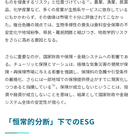
*1)
ものを侵食するリスク」と位置づけている
。農業、漁業、医薬
品、化学産業など、多くの産業が生態系サービスに依存している
にもかかわらず、その価値は市場で十分に評価されてこなかっ
た。複合危機の視点では、生物多様性の喪失は食料安全保障の不
安定化や地域紛争、移民・難民問題と結びつき、地政学的リスク
をさらに高める要因となる。
さらに重要なのが、国家財政や保険・金融システムへの影響であ
る。チューリッヒ保険とマーシュは、極端な気象災害の頻発が保
険・再保険市場に与える影響を強調し、保険料の急騰や引受条件
の厳格化、さらには一部地域での保険提供停止がすでに現実化し
*5)
つつあると指摘している
。保険が成立しないということは、投
資や融資が成立しないことを意味し、結果として国家財政や金融
システム全体の安定性が揺らぐ。
「恒常的分断」下でのESG