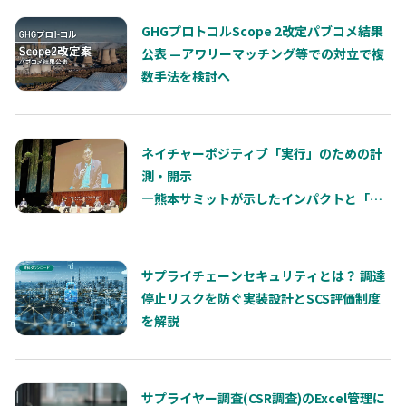
GHGプロトコルScope 2改定パブコメ結果
公表 —アワリーマッチング等での対立で複
数手法を検討へ
ネイチャーポジティブ「実行」のための計
測・開示
―熊本サミットが示したインパクトと「依
存」の両輪
サプライチェーンセキュリティとは？ 調達
停止リスクを防ぐ実装設計とSCS評価制度
を解説
サプライヤー調査(CSR調査)のExcel管理に