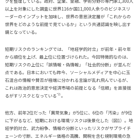
クを整理している。政府、企業、金融、学術分野の専門家1,300人
以上を対象にした調査に世界116か国11,000人余りのビジネスリ
ーダーのインプットを加味し、世界の意思決定層が「これからの
世界をどのような前提で見ているか」という共通認識を映し出す
鏡となっている。
短期リスクのランキングでは、「地経学的対立」が前年・前々年
から順位を上げ、最上位に位置づけられた。今回特徴的なのは、
短期リスクの上位に「誤情報・偽情報」「社会的分断」が並んだ
点である。日本においても昨今、ソーシャルメディアを中心に玉
石混合の情報や賛否が極端に分かれる言論が乱れ飛んでいるが、
これは政治的意思決定や経済市場の前提となる「信頼」を直接揺
*2)
るがすリスクとなっている
。
他方、前年2位だった「異常気象」が5位に、6位の「汚染」が9位
に下がるなど、短期における環境リスクは後景化した（図1）。地
経学的対立、武力紛争、情報の分断といったリスクがサプライチ
ェーンの寸断、エネルギー価格の高騰、関税を含む規制環境の急