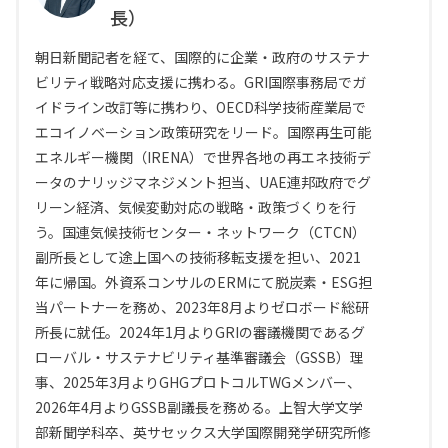
長）
朝日新聞記者を経て、国際的に企業・政府のサステナ
ビリティ戦略対応支援に携わる。GRI国際事務局でガ
イドライン改訂等に携わり、OECD科学技術産業局で
エコイノベーション政策研究をリード。国際再生可能
エネルギー機関（IRENA）で世界各地の再エネ技術デ
ータのナリッジマネジメント担当、UAE連邦政府でグ
リーン経済、気候変動対応の戦略・政策づくりを行
う。国連気候技術センター・ネットワーク（CTCN）
副所長として途上国への技術移転支援を担い、2021
年に帰国。外資系コンサルのERMにて脱炭素・ESG担
当パートナーを務め、2023年8月よりゼロボード総研
所長に就任。2024年1月よりGRIの審議機関であるグ
ローバル・サステナビリティ基準審議会（GSSB）理
事、2025年3月よりGHGプロトコルTWGメンバー、
2026年4月よりGSSB副議長を務める。上智大学文学
部新聞学科卒、英サセックス大学国際開発学研究所修