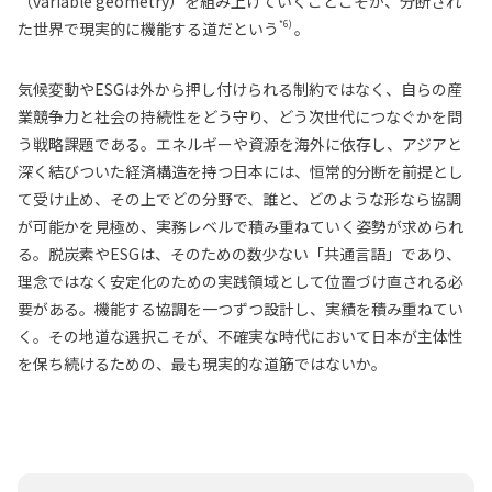
（variable geometry）を組み上げていくことこそが、分断され
*6)
た世界で現実的に機能する道だという
。
気候変動やESGは外から押し付けられる制約ではなく、自らの産
業競争力と社会の持続性をどう守り、どう次世代につなぐかを問
う戦略課題である。エネルギーや資源を海外に依存し、アジアと
深く結びついた経済構造を持つ日本には、恒常的分断を前提とし
て受け止め、その上でどの分野で、誰と、どのような形なら協調
が可能かを見極め、実務レベルで積み重ねていく姿勢が求められ
る。脱炭素やESGは、そのための数少ない「共通言語」であり、
理念ではなく安定化のための実践領域として位置づけ直される必
要がある。機能する協調を一つずつ設計し、実績を積み重ねてい
く。その地道な選択こそが、不確実な時代において日本が主体性
を保ち続けるための、最も現実的な道筋ではないか。