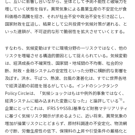
し、互いに影響し合いながら、全体として予測不能性と破壊力を
増していく状態を指す。異常気象による農業生産の不安定化が食
料価格の高騰を招き、それが社会不安や政治不安を引き起こし、
国家財政を圧迫し、結果として公共投資や気候対策が遅れる、と
いった連鎖が、不可逆的な形で脆弱性を拡大させていくとする。
すなわち、気候変動はすでに環境分野の一リスクではなく、他の
リスクを増幅させる構造的要因として捉えられている。気候変動
は、経済成長の不確実性、国家間・地域間の不均衡、社会的分
断、財政・金融システムの安定性といった分野に横断的な影響を
及ぼす。洪水、干ばつ、熱波、台風の激甚化は、すでに世界各地
で経済活動の前提を揺るがしている。インドのシンクタンク
Policy Circleは、「気候ショックはもはや例外的事象ではなく、
*3)
経済システムに組み込まれた変数になった」と論評している
。
企業にとってこれは、IFRS SやSSBJ基準など財務マテリアリティ
に基づく気候リスク開示が求めるように、近い将来、異常気象の
増加が操業リスクにとどまらず、原材料調達の不安定化、物流網
の寸断、労働生産性の低下、保険料の上昇や引受条件の厳格化と