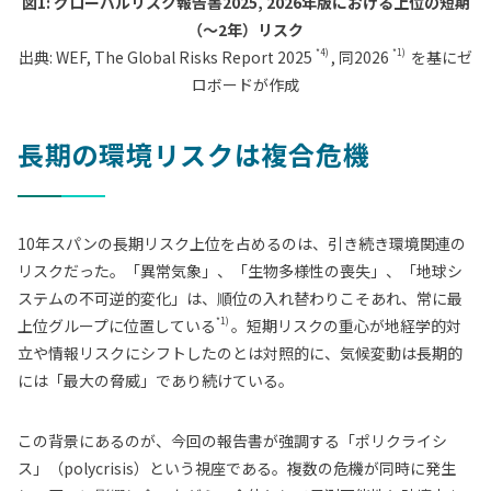
図1: グローバルリスク報告書2025, 2026年版における上位の短期
（～2年）リスク
*4)
*1)
出典: WEF,
The Global Risks Report 2025
, 同
2026
を基にゼ
ロボードが作成
長期の環境リスクは複合危機
10年スパンの長期リスク上位を占めるのは、引き続き環境関連の
リスクだった。「異常気象」、「生物多様性の喪失」、「地球シ
ステムの不可逆的変化」は、順位の入れ替わりこそあれ、常に最
*1)
上位グループに位置している
。短期リスクの重心が地経学的対
立や情報リスクにシフトしたのとは対照的に、気候変動は長期的
には「最大の脅威」であり続けている。
この背景にあるのが、今回の報告書が強調する「ポリクライシ
ス」（polycrisis）という視座である。複数の危機が同時に発生