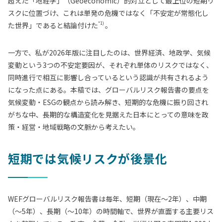
超えた「地経学」（Geoeconomic）的対立として最上位の短期リ
スクに位置づけ、これは単発の危機ではなく「不安定が常態化し
*1)
た世界」であると結論付けた
。
一方で、私が2026年版に注目したのは、世界経済、地政学、気候
変動という3つの不安定要因が、それぞれ単体のリスクではなく、
同時進行で相互に影響し合っているという認識が共有されるよう
になった点にある。本稿では、グローバルリスク報告書の要点を
気候変動・ESGの観点から読み解き、短期的な危機に振り回され
がちな中、長期的な構造変化を見据えた日本にとっての意味を政
策・経営・地域戦略の文脈から考えたい。
短期では気候リスクが後景化
WEFグローバルリスク報告書は毎年、短期（現在〜2年）、中期
（〜5年）、長期（〜10年）の時間軸で、世界が直面する主要リス