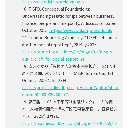
https://www.tisfd.org/downloads
*6) TISFD, Conceptual Foundations:
Understanding relationships between business,
finance, people and inequality, A discussion paper,
October 2025.
https://www.tisfd.org/downloads
*7) London Reporting Academy, “TISFD sets out a
draft for social reporting”, 28 May 2026.
https://reporting.academy/en/pages/tisfd-sets-
out-a-draft-for-social-reporting
*8) 安原ゆかり「有報の人的資本開示拡充。改訂で求
められる開示のポイント」日経BP Human Capital
Online、2026年5月28日
https://project.nikkeibp.co.jp/HumanCapital/atcl/c
olumn/00008/052600072
*9) 藤田香「『人の不平等は金融リスク』－人的資
本・人権情報開示基準のTISFD事務局長」、日経ビジ
ネス、2026年1月9日
https://business.nikkei.com/atcl/gen/19/00159/12