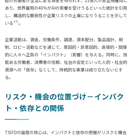
超の労働者が生活に足る賃金を得られず、21億人が非正規雇用に
あり、世界雇用の40％がAIの影響を受けうるといった統計を引用
し、構造的な脆弱性が企業リスクの土壌になりうることを示して
＊7)
いる
。
企業活動は、賃金、労働条件、調達、資本配分、製品設計、税
制、ロビー活動などを通じて、意図的・非意図的、直接的・間接
的に人々へ正負の「インパクト」（影響）を与える。同時に、技
能ある労働者、消費者の信頼、社会の安定といった人的・社会的
資源への「依存」なくして、持続的な事業は成り立たないとす
る。
リスク・機会の位置づけ－インパク
ト・依存との関係
TISFDの論理の核心は、インパクトと依存の把握がリスクと機会