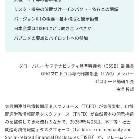
リスク・機会の位置づけ－インパクト・依存との関係
バージョン0.1の概要－基本構成と開示勧告
日本企業はTISFDにどう向き合うべきか
パブコメの要点とパイロットへの参加
グローバル・サステナビリティ基準審議会（GSSB）副議長
GHGプロトコル専門作業部会（TWG）メンバー
ゼロボード総研所長
待場 智雄
気候関連財務情報開示タスクフォース（TCFD）が気候変動、自然
関連財務情報開示タスクフォース（TNFD）が自然資本の開示枠組
みを整備してきた流れのなかで、2026年5月26日、不平等・社会
関連財務情報開示タスクフォース（Taskforce on Inequality and
Social-related Financial Disclosures: TISFD）が、フレームワー