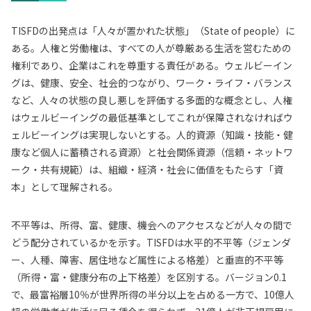
TISFDの出発点は「人々が置かれた状態」（State of people）に
ある。人権と労働権は、すべての人が尊厳ある生活を営むための
権利であり、企業はこれを尊重する責任がある。ウェルビーイン
グは、健康、安全
、
社会的つながり
、
ワーク・ライフ・バランス
など、人々の状態の良し悪しを評価する多面的な概念とし、人権
はウェルビーイングの最低基準としてこれが保障されなければウ
ェルビーイングは実現しないとする。人的資源（知識・技能・健
康など個人に蓄積される資源）と社会関係資源（信頼・ネットワ
ーク・共有規範）は、組織・経済・社会に価値をもたらす「資
本」として理解される。
不平等は、所得、富、健康、機会へのアクセスなどが人々の間で
どう配分されているかを示す。TISFDは水平的不平等（ジェンダ
ー、人種、障害、居住地など属性による格差）と垂直的不平等
（所得・富・健康分布の上下格差）を区別する。バージョン0.1
で、最富裕層10％が世界所得の半分以上を占める一方で、10億人