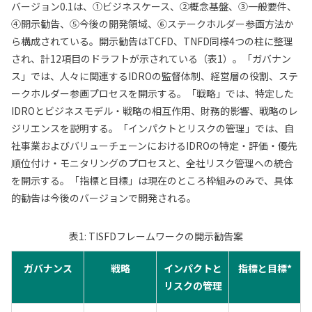
バージョン0.1は、①ビジネスケース、②概念基盤、③一般要件、
④開示勧告、⑤今後の開発領域、⑥ステークホルダー参画方法か
ら構成されている。開示勧告はTCFD、TNFD同様4つの柱に整理
され、計12項目のドラフトが示されている（表1）。「ガバナン
ス」では、人々に関連するIDROの監督体制、経営層の役割、ステ
ークホルダー参画プロセスを開示する。「戦略」では、特定した
IDROとビジネスモデル・戦略の相互作用、財務的影響、戦略のレ
ジリエンスを説明する。「インパクトとリスクの管理」では、自
社事業およびバリューチェーンにおけるIDROの特定・評価・優先
順位付け・モニタリングのプロセスと、全社リスク管理への統合
を開示する。「指標と目標」は現在のところ枠組みのみで、具体
的勧告は今後のバージョンで開発される。
表1: TISFDフレームワークの開示勧告案
ガバナンス
戦略
インパクトと
指標と目標*
リスクの管理