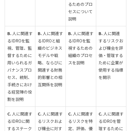
るためのプロ
セスについて
説明
B.
人に関連す
B.
人に関連す
B.
人に関連す
B.
人に関連
るIDROを監
るIDROと組
るIDROを監
するリスクお
視、管理、監
織のビジネス
視するための
よび機会を評
督するために
モデルや戦
組織のプロセ
価・管理する
用いられるガ
略、ならびに
スを説明
ために企業が
バナンスプロ
関連する財務
使用する指標
セス、統制、
的影響との相
を開示
手続きにおけ
互関係を説明
る経営陣の役
割を説明
C.
人に関連す
C.
人に関連す
C.
人に関連す
C.
人に関連す
るIDROに関
るリスクおよ
るリスクを特
るIDROを管
するステーク
び機会に対す
定、評価、優
理するために