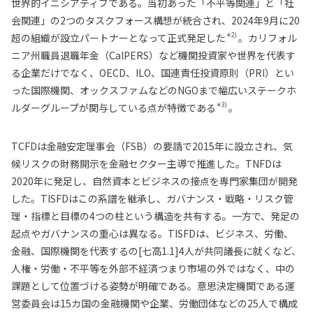
世界的イニシアティブである。当初あった「不平等関連」と「社
会関連」の2つのタスクフォース構想が統合され、2024年9月に20
＊2)
超の組織が設立パートナーとなって正式発足した
。カリフォル
ニア州職員退職年金（CalPERS）など機関投資家や世界を代表す
る企業だけでなく、OECD、ILO、国連責任投資原則（PRI）とい
った国際機関、オックスファムなどのNGOまで幅広いステークホ
＊3)
ルダーグループが関与している点が特徴である
。
TCFDは金融安定理事会（FSB）の要請で2015年に設立され、気
候リスクの財務開示を金融セクター主導で推進した。TNFDは
2020年に発足し、自然資本とビジネスの接点を専門家集団が開発
した。TISFDはこの系譜を継承し、ガバナンス・戦略・リスク管
理・指標と目標の4つの柱という構造を共有する。一方で、発足の
起点やガバナンスの重心は異なる。TISFDは、ビジネス、労働、
金融、国際機関を代表するの[七高1.1]4人が共同議長に就くなど、
人権・労働・不平等を外部不経済つまり市場の外ではなく、中の
課題として位置づける姿勢が明確である。意思決定機関である運
営委員会は15カ国の金融機関や企業、労働団体などの25人で構成