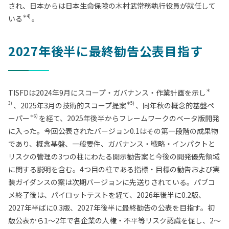
され、日本からは日本生命保険の木村武常務執行役員が就任して
＊4)
いる
。
2027年後半に最終勧告公表目指す
＊
TISFDは2024年9月にスコープ・ガバナンス・作業計画を示し
3)
＊5)
、2025年3月の技術的スコープ提案
、同年秋の概念的基盤ペ
＊6)
ーパー
を経て、2025年後半からフレームワークのベータ版開発
に入った。今回公表されたバージョン0.1はその第一段階の成果物
であり、概念基盤、一般要件、ガバナンス・戦略・インパクトと
リスクの管理の3つの柱にわたる開示勧告案と今後の開発優先領域
に関する説明を含む。4つ目の柱である指標・目標の勧告および実
装ガイダンスの案は次期バージョンに先送りされている。パブコ
メ終了後は、パイロットテストを経て、2026年後半に0.2版、
2027年半ばに0.3版、2027年後半に最終勧告の公表を目指す。初
版公表から1～2年で各企業の人権・不平等リスク認識を促し、2～