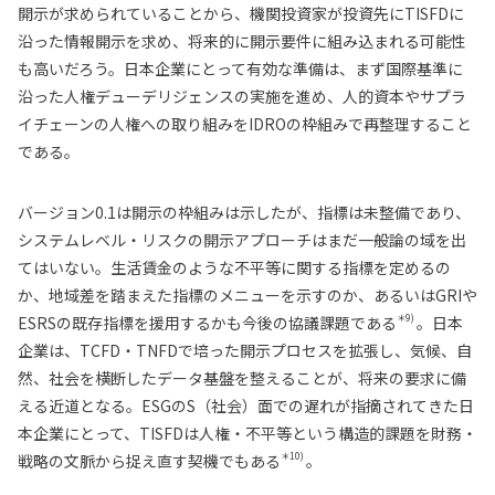
開示が求められていることから、機関投資家が投資先にTISFDに
沿った情報開示を求め、将来的に開示要件に組み込まれる可能性
も高いだろう。日本企業にとって有効な準備は、まず国際基準に
沿った人権デューデリジェンスの実施を進め、人的資本やサプラ
イチェーンの人権への取り組みをIDROの枠組みで再整理すること
である。
バージョン0.1は開示の枠組みは示したが、指標は未整備であり、
システムレベル・リスクの開示アプローチはまだ一般論の域を出
てはいない。生活賃金のような不平等に関する指標を定めるの
か、地域差を踏まえた指標のメニューを示すのか、あるいはGRIや
＊9)
ESRSの既存指標を援用するかも今後の協議課題である
。日本
企業は、TCFD・TNFDで培った開示プロセスを拡張し、気候、自
然、社会を横断したデータ基盤を整えることが、将来の要求に備
える近道となる。ESGのS（社会）面での遅れが指摘されてきた日
本企業にとって、TISFDは人権・不平等という構造的課題を財務・
＊10)
戦略の文脈から捉え直す契機でもある
。