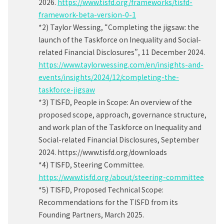
2026.
https://www.tisfd.org/frameworks/tisfd-
framework-beta-version-0-1
*2) Taylor Wessing, “Completing the jigsaw: the
launch of the Taskforce on Inequality and Social-
related Financial Disclosures”, 11 December 2024.
https://www.taylorwessing.com/en/insights-and-
events/insights/2024/12/completing-the-
taskforce-jigsaw
*3) TISFD, People in Scope: An overview of the
proposed scope, approach, governance structure,
and work plan of the Taskforce on Inequality and
Social-related Financial Disclosures, September
2024. https://www.tisfd.org/downloads
*4) TISFD, Steering Committee.
https://www.tisfd.org/about/steering-committee
*5) TISFD, Proposed Technical Scope:
Recommendations for the TISFD from its
Founding Partners, March 2025.