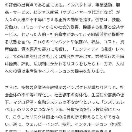
の評価の出発点である点にある。インパクトは、事業活動、製
品・サービス、ビジネス関係（サプライヤーや代理店など）が
人々の人権や不平等に与える正負の効果を指す。依存は、技能、
労働力、コミュニティからの社会的受容、機能する制度と公共サ
ービス、といった人的・社会資本があってこそ組織活動が機能す
る状態を言う。これらのインパクトや依存が、収益、コスト、資
産価値、資本調達の能力に影響し、「エンティティ（組織）レベ
ル」での財務的リスクもしくは機会を生み出す。労働慣行の不備
は操業、評判、法規制にかかわるリスクをもたらす一方で、人材
への投資は生産性やイノベーションの機会を創り出す。
さらに、多数の企業や金融機関のインパクトが重なり合うと、社
会全体の不平等が深化し、社会結束の弱体化、生産性や需要の低
下、マクロ経済・金融システムの不安定化といった「システムレ
ベル」のリスクにつながりうる。分散投資を行う投資家にとっ
て、こうしたリスクは個社への投資判断で抑えることができな
い。逆に、ウェルビーイング、技能、インクルージョン（包摂）
の改善は、社会全体の持続的成長と長期価値創造を支える。