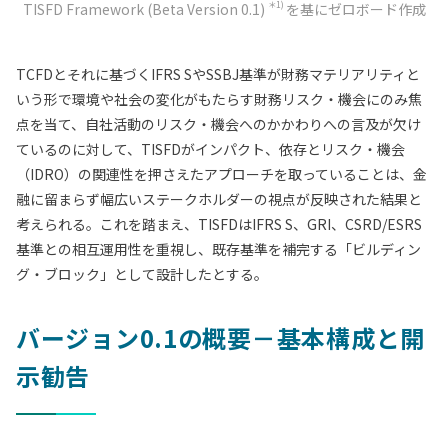
＊1)
TISFD Framework (Beta Version 0.1)
を基にゼロボード作成
TCFDとそれに基づくIFRS SやSSBJ基準が財務マテリアリティと
いう形で環境や社会の変化がもたらす財務リスク・機会にのみ焦
点を当て、自社活動のリスク・機会へのかかわりへの言及が欠け
ているのに対して、TISFDがインパクト、依存とリスク・機会
（IDRO）の関連性を押さえたアプローチを取っていることは、金
融に留まらず幅広いステークホルダーの視点が反映された結果と
考えられる。これを踏まえ、TISFDはIFRS S、GRI、CSRD/ESRS
基準との相互運用性を重視し、既存基準を補完する「ビルディン
グ・ブロック」として設計したとする。
バージョン0.1の概要－基本構成と開
示勧告