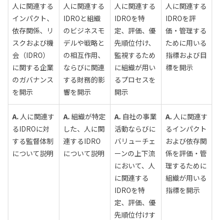
人に関連する
人に関連する
人に関連する
人に関連する
インパクト、
IDROと組織
IDROを特
IDROを評
依存関係、リ
のビジネスモ
定、評価、優
価・管理する
スクおよび機
デルや戦略と
先順位付け、
ために用いる
会（IDRO）
の相互作用、
監視するため
指標および目
に関する企業
ならびに関連
に組織が用い
標を開示
のガバナンス
する財務的影
るプロセスを
を開示
響を開示
開示
A.
人に関連す
A.
組織が特定
A.
自社の事業
A.
人に関連す
るIDROに対
した、人に関
活動ならびに
るインパクト
する監督体制
連するIDRO
バリューチェ
および依存関
について説明
について説明
ーンの上下流
係を評価・管
において、人
理するために
に関連する
組織が用いる
IDROを特
指標を開示
定、評価、優
先順位付けす