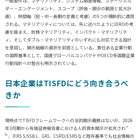
一般要件は、マテリアリティ、システム関連情報、ステークホル
ダー・エンゲージメント、スコープ（評価・開示の範囲と拡大計
画）、時間軸（短・中・長期の定義と考慮）の5つが横断的に適用
される。マテリアリティについては、先に述べたようにIDROの考
慮を踏まえ、財務マテリアリティ、インパクト・マテリアリテ
ィ、そしてダブル・マテリアリティのいずれにも対応できる設計
を意図し、開示組織の選択を前提としている。責任ある企業行動
の国際基準として、国連グローバルコンパクトやOECD多国籍企業
行動指針への整合も明示されている。
日本企業はTISFDにどう向き合うべ
きか
現時点でTISFDフレームワークへの法的開示義務はないが、2026
＊
年3月期から有価証券報告書における人的資本開示が拡充され
8)
、IFRS S/SSBJ、GRI、CSRD/ESRSなど既存基準でも社会情報の