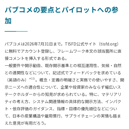
パブコメの要点とパイロットへの参
加
パブコメは2026年7月31日まで。TISFD公式サイト（tisfd.org）
に無料でアカウント登録し、フレームワーク本文の該当箇所に直
接コメントを挿入する形式である。
一般要件や開示勧告、既存開示基準との相互運用性、気候・自然
との連関性などについて、記述式でフィードバックを求めている
＊11)
（英語のみ）
。概念・定義の明確さと実務での使いやすさ、開
示ニーズへの適合性について、企業や投資家のみならず幅広いス
テークホルダーからの知見が求められている。特に、マテリアリ
ティの考え方、システム関連情報の具体的な開示方法、インパク
ト・依存評価のガイダンス、指標・目標の優先順位などについ
て、日本の産業構造や雇用慣行、サプライチェーンの実情も踏ま
えた意見が有用だろう。