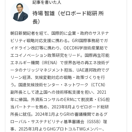
記事を書いた人
待場 智雄（ゼロボード総研 所
長）
朝日新聞記者を経て、国際的に企業・政府のサステナ
ビリティ戦略対応支援に携わる。GRI国際事務局でガ
イドライン改訂等に携わり、OECD科学技術産業局で
エコイノベーション政策研究をリード。国際再生可能
エネルギー機関（IRENA）で世界各地の再エネ技術デ
ータのナリッジマネジメント担当、UAE連邦政府でグ
リーン経済、気候変動対応の戦略・政策づくりを行
う。国連気候技術センター・ネットワーク（CTCN）
副所長として途上国への技術移転支援を担い、2021
年に帰国。外資系コンサルのERMにて脱炭素・ESG担
当パートナーを務め、2023年8月よりゼロボード総研
所長に就任。2024年1月よりGRIの審議機関であるグ
ローバル・サステナビリティ基準審議会（GSSB）理
事、2025年3月よりGHGプロトコルTWGメンバー、