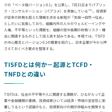
クの「ベータ版バージョン0.1」を公表し、7月31日までパブリッ
＊1)
ク・コンサルテーション（パブコメ）を実施している
。投資家
が従来の財務を超えた情報を求める射程が「気候→自然→社会」
としだいに拡張しており、組織内外の人々のウェルビーイングや
人権、不平等といった課題を、組織の短中長期の財務リスク・機
会に関連するものとして捉え直す試みである。本稿では、TISFD
の中心概念とバージョン0.1の概要を紹介し、日本企業が今から押
さえておくべき要点を整理する。
TISFDとは何か－起源とTCFD・
TNFDとの違い
TISFDは、社会の不平等や人に関連する課題が、ひるがえって企
業や金融機関の業績、投資成果ひいては経済・市場の安定性に影
響しうるという認識のもと、投資家向けの開示枠組みを開発する