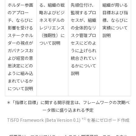
ホルダー参画
る、組織の戦
先順位付け、
組織が用いる
のアプロー
略およびビジ
監視するプロ
目標および指
チ、ならびに
ネスモデルの
セスが、組織
標、ならびに
影響を受ける
レジリエンス
の全体的なリ
実績について
ステークホル
（強靭性）に
スク管理プロ
説明
ダーの視点が
ついて説明
セスにどのよ
ガバナンスお
うに上げられ
よび経営の意
統合されてい
思決定にどの
るかについて
ように組み込
説明
まれているか
について説明
＊「指標と目標」に関する開示提言は、フレームワークの次期ベ
ータ版に盛り込まれる予定
＊1)
TISFD Framework (Beta Version 0.1)
を基にゼロボード作成