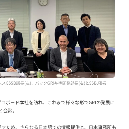
GSSB議長(左)、バックGRI基準開発部長(右)とSSBJ委員
ロボード本社を訪れ、これまで様々な形でGRIの発展に
と会談。
を促すため、さらなる日本語での情報提供と、日本事務所も