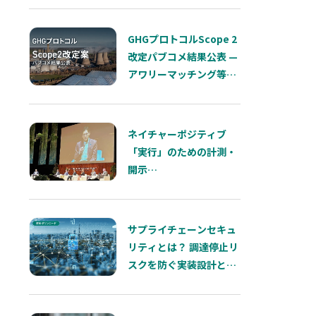
GHGプロトコルScope 2
改定パブコメ結果公表 —
アワリーマッチング等で
の対立で複数手法を検討
へ
ネイチャーポジティブ
「実行」のための計測・
開示
―熊本サミットが示した
インパクトと「依存」の
両輪
サプライチェーンセキュ
リティとは？ 調達停止リ
スクを防ぐ実装設計と
SCS評価制度を解説