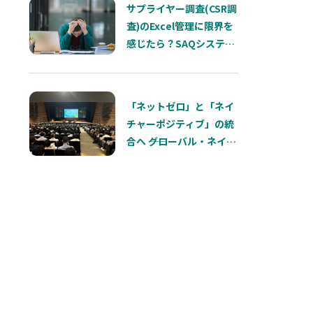
サプライヤー調査(CSR調
査)のExcel管理に限界を
感じたら？SAQシステム
化で解決できること
「ネットゼロ」と「ネイ
チャーポジティブ」の統
合へ ――グローバル・ネイチ
ャー・ポジティブ・サミ
ット 開会スピーチに見
る、これからのサステナ
ビリティ経営の本質