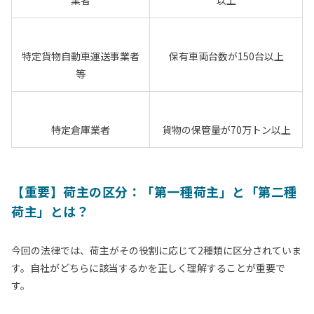
業者
以上
特定貨物自動車運送事業者
保有車両台数が
150台
以上
等
特定倉庫業者
貨物の保管量が
70万トン
以上
【重要】荷主の区分：「第一種荷主」と「第二種
荷主」とは？
今回の法律では、荷主がその役割に応じて2種類に区分されていま
す。自社がどちらに該当するかを正しく理解することが重要で
す。