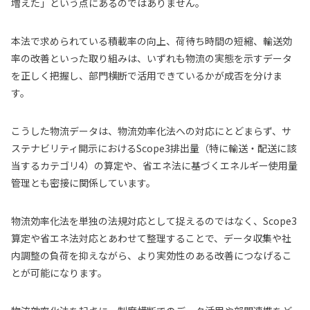
増えた」という点にあるのではありません。
本法で求められている積載率の向上、荷待ち時間の短縮、輸送効
率の改善といった取り組みは、いずれも
物流の実態を示すデータ
を正しく把握し、部門横断で活用できているか
が成否を分けま
す。
こうした物流データは、物流効率化法への対応にとどまらず、サ
ステナビリティ開示における
Scope3排出量（特に輸送・配送に該
当するカテゴリ4）
の算定や、
省エネ法に基づくエネルギー使用量
管理
とも密接に関係しています。
物流効率化法を単独の法規対応として捉えるのではなく、Scope3
算定や省エネ法対応とあわせて整理することで、データ収集や社
内調整の負荷を抑えながら、より実効性のある改善につなげるこ
とが可能になります。