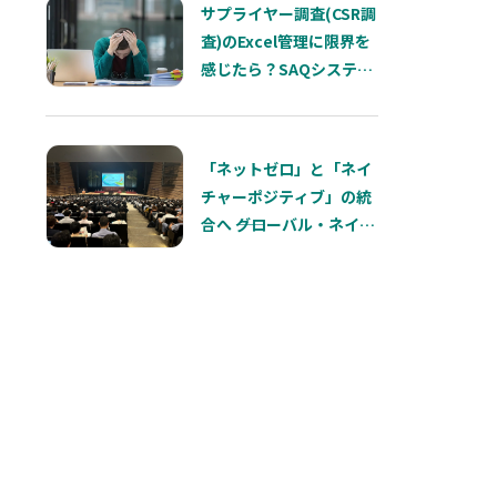
サプライヤー調査(CSR調
査)のExcel管理に限界を
感じたら？SAQシステム
化で解決できること
「ネットゼロ」と「ネイ
チャーポジティブ」の統
合へ ――グローバル・ネイチ
ャー・ポジティブ・サミ
ット 開会スピーチに見
る、これからのサステナ
ビリティ経営の本質