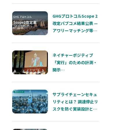
GHGプロトコルScope 2
改定パブコメ結果公表 —
アワリーマッチング等で
の対立で複数手法を検討
へ
ネイチャーポジティブ
「実行」のための計測・
開示
―熊本サミットが示した
インパクトと「依存」の
両輪
サプライチェーンセキュ
リティとは？ 調達停止リ
スクを防ぐ実装設計と
SCS評価制度を解説