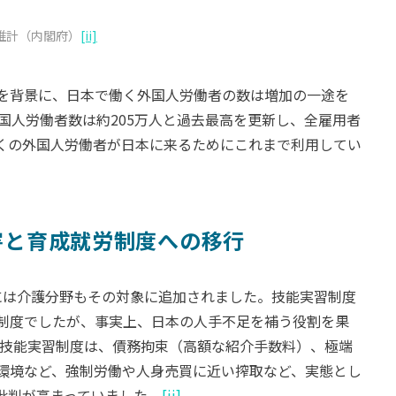
推計（内閣府）
[ii]
を背景に、日本で働く外国人労働者の数は増加の一途を
外国人労働者数は約205万人と過去最高を更新し、全雇用者
くの外国人労働者が日本に来るためにこれまで利用してい
害と育成就労制度への移行
7年には介護分野もその対象に追加されました。技能実習制度
制度でしたが、事実上、日本の人手不足を補う役割を果
技能実習制度は、債務拘束（高額な紹介手数料）、極端
環境など、強制労働や人身売買に近い搾取など、実態とし
批判が高まっていました。
[ii]