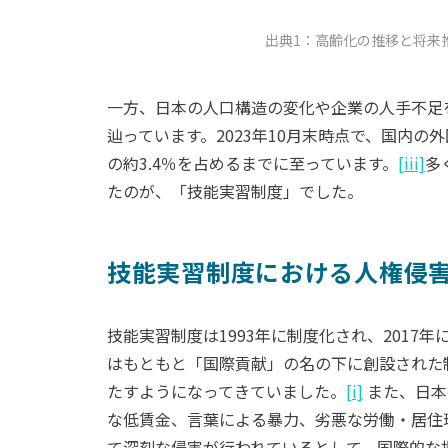
出典1：高齢化の推移と将来
一方、日本の人口構造の変化や企業の人手不足
辿っています。2023年10月末時点で、国内の
の約3.4％を占めるまでに至っています。
[iii]
多
たのが、「技能実習制度」でした。
技能実習制度における人権侵
技能実習制度は1993年に制度化され、201
はもともと「国際貢献」の名の下に創設された
たすようになってきていました。
[i]
また、日本
な低賃金、言葉による暴力、劣悪な労働・居住
て深刻な侵害が行われているとして、国際的な