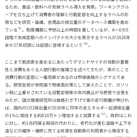
るため、食品・飲料への気候ラベル導入を発表。ワーキンググル
ープを立ち上げて消費者の理解と行動変容を向上するラベルの形
態などを研究・論議、各商品の排出量のデータベース構築を進め
*9)
ている
。制度構築に予想以上の時間を要しているが、A～Eの5
段階で気候変動へのインパクトの大小を表示するラベルが2026年
*10)
末か27年初頭には店頭に登場するという
。
ここまで脱炭素を進めるにあたってデマンドサイドの役割の重要
性と消費をめぐる人間行動の複雑さを述べてきたが、実のところ
消費行動の変容に一番効果があるのは市場価格のシグナルであ
る。野党各党が参院選で物価高対策として訴えたことで、ガソリ
ン税に上乗せされている旧暫定税率の年内廃止が与野党で合意を
みたが、国立環境研究所は価格引き下げで車の走行距離が伸びれ
ば、国内のCO2排出量が2030年に同年の全エネルギー起源排出量
*11)
の1％に相当する約610万トン増加すると試算する
。政府はこれ
に対し、約1兆円減る税収の代わりに、老朽化が進む道路や上下水
道などの維持・補修に充てる財源を自動車の利用者から徴収する
*12)