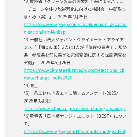
*2)環境省「グリーン製品の需要創出等によるバリュ
ーチェーン全体の脱炭素化に向けた検討会 中間取り
まとめ（案）」、2025年7月25日
https://www.env.go.jp/council/valuechain_decarbo
nization.html&nbsp
;
*3)一般社団法人ジャパン・クライメート・アライア
ンス「【調査結果】3人に1人が『気候投票者』。都議
選・参院選を前に選挙と気候変動に関する世論調査を
実施」、2025年5月26日
https://www.climatealliance.jp/post/elections_cli
matechange_polls2025
*4)同上
*5)一条工務店『省エネに関するアンケート2025』
2025年3月3日
https://www.ichijo.co.jp/research/energy_saving/
*6)環境省「日本版ナッジ・ユニット（BEST）につい
て」
https://www.env.go.jp/earth/ondanka/nudge.html