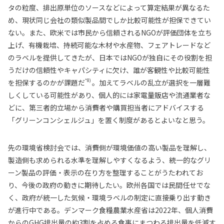
タの粒度、排出原単位のソースなどによって算定結果が異なるた
め、現状同じ会社の類似製品間でしか比較可能性が担保できてい
ない。また、欧米では市民から信頼されるNGOが評価団体を立ち
上げ、有機栽培、持続可能な木材や水産物、フェアトレードなど
のラベルを提供してきたが、日本ではNGOが独自にその役割を担
うだけの信頼性やキャパシティに欠け、誰が客観性や比較可能性
*8)
を担保するのかが課題だ
。加えてラベルの乱立が選択を一層難
しくしている可能性があり、個人的には家電量販店や流通業者な
どに、第三者的立場から消費者や購買担当者にアドバイスする
「グリーンコンシェルジュ」を置く制度があるとよいなと思う。
先の環境省検討会では、消費側が環境価値の高い製品を理解し、
製造側も求められる水準を理解しやすくなるよう、統一的なグリ
ーン製品の評価・表示の在り方を整理することがうたわれてお
り、今後の政府の動きに期待したい。欧州各国では民間任せでな
く、政府が統一した気候・環境ラベルの制定に直接乗り出す動き
が進行中である。デンマーク食糧農業水産省は2022年、個人消費
からのGHG排出量の約3割を占める食事にまつわる排出量を低減す