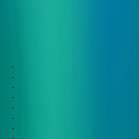
サービス
Zeroboard
Dataseed
Dataseed SAQ
Zeroboard ESG
Zeroboard for batteries
Zeroboard CFP
Zeroboard construction
Zeroboard for the PCAF Standard