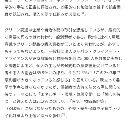
学的な手法で正当に評価され、効果的な付加価値の訴求で該当商
*2)
品が認知され、購入を促す仕組みが必要だ
。
グリーン調達は企業や自治体間の取引を想定しているが、最終的
な需要を司るのはわれわれ一般消費者である。欧州に比べて環境
意識やグリーン製品の購入意欲が低いとよく言われるが、必ずし
もそうでもないようだ。一般社団法人ジャパン・クライメート・
アライアンスが東京都議選と参院選を前に5,000人を対象に実施し
た調査によると、個人の生活が気候変動の悪影響を受けていると
考える人の割合は85.9％にのぼり、うち72.3％が「この2～3年で
悪影響が大きくなっていると感じる」と答えている。表立って選
挙の争点とはならなかったが、候補者の支持を決める際に関心を
持つテーマとして「エネルギー・環境・気候変動」に「関心を持
つ」と答えた人は71.2％にのぼり、「景気・物価高対策」
（84.0%）に及ばなかったものの、外交・安全保障や子育て・少
*3)
子化対策より上位となった(図1)
。