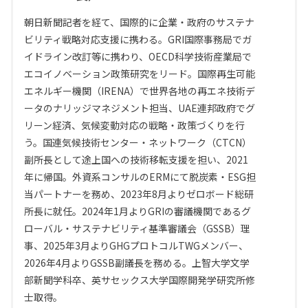
朝日新聞記者を経て、国際的に企業・政府のサステナ
ビリティ戦略対応支援に携わる。GRI国際事務局でガ
イドライン改訂等に携わり、OECD科学技術産業局で
エコイノベーション政策研究をリード。国際再生可能
エネルギー機関（IRENA）で世界各地の再エネ技術デ
ータのナリッジマネジメント担当、UAE連邦政府でグ
リーン経済、気候変動対応の戦略・政策づくりを行
う。国連気候技術センター・ネットワーク（CTCN）
副所長として途上国への技術移転支援を担い、2021
年に帰国。外資系コンサルのERMにて脱炭素・ESG担
当パートナーを務め、2023年8月よりゼロボード総研
所長に就任。2024年1月よりGRIの審議機関であるグ
ローバル・サステナビリティ基準審議会（GSSB）理
事、2025年3月よりGHGプロトコルTWGメンバー、
2026年4月よりGSSB副議長を務める。上智大学文学
部新聞学科卒、英サセックス大学国際開発学研究所修
士取得。