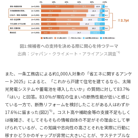
図1:候補者への支持を決める際に関心を持つテーマ
*4)
出典：ジャパン・クライメート・アライアンス調査
また、一条工務店による約1,000人対象の「省エネに関するアンケ
ート2025」によると、「これから戸建て住宅を建てるなら、太陽
光発電システムや蓄電池を導入したいか」の質問に対して83.7%
「はい」と回答。83.0％が現在の住まいの断熱性能が低いと感じ
ている一方で、断熱リフォームを検討したことがある人はわずか
*5)
17.6％に留まった(図2)
。コスト高や補助金等の支援不足もしく
は複雑さ、そしてそもそもの情報自体の不足がその理由として挙
げられているが、この知識や志向性の高さとそれを実際に行動に
移すかどうかのギャップが非常に大きいことが、サステナブルな