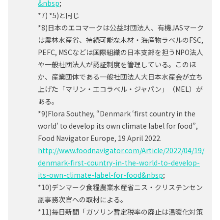
&nbsp
;
*7) *5)と同じ
*8)日本のエコマークは公益財団法人、有機JASマーク
は農林水産省、持続可能な木材・海産物ラベルのFSC,
PEFC, MSCなどは国際組織の日本支部を担うNPO法人
や一般社団法人が認証制度を管理している。このほ
か、産業団体である一般社団法人大日本水産会が立ち
上げた「マリン・エコラベル・ジャパン」（MEL）が
ある。
*9)Flora Southey, “Denmark ‘first country in the
world’ to develop its own climate label for food”,
Food Navigator Europe, 19 April 2022.
http://www.foodnavigator.com/Article/2022/04/19/
denmark-first-country-in-the-world-to-develop-
its-own-climate-label-for-food&nbsp
;
*10)デンマーク食糧農業水産省ニス・クリステンセン
副事務次官への取材による。
*11)毎日新聞「ガソリン暫定税率の廃止は温暖化対策