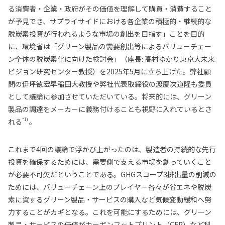
る消費者・企業・政府がその価値を理解して購買・消費すること
が予見でき、サプライサイドにおける各企業の積極的・継続的な
脱炭素投資が行われるような市場の創出を目指す」ことを目的
に、環境省は「グリーン製品の需要創出等によるバリューチェー
ン全体の脱炭素化に向けた検討会」（座長: 高村ゆかり東京大未来
ビジョン研究センター教授）を2025年5月に立ち上げた。弊社顧
問の伊坪徳宏早稲田大教授や弊社代表取締役の渡慶次道隆も委員
として議論に参加させていただいている。将来的には、グリーン
製品の調達をメーカーに義務付けることも視野に入れているとさ
*1)
れる
。
これまで4回の議論で浮かび上がったのは、製造者の持続的な先行
投資を確保するためには、需要側で支える市場を創っていくこと
が必要不可欠だということである。GHGスコープ3排出量の削減の
ためには、バリューチェーン上のプレイヤー各々が省エネや脱炭
素に資するグリーン製品・サービスの購入など気候変動緩和へ努
力することがカギとなる。これを可能にするためには、グリーン
製品・サービスの価値がカーボンフットプリント（CFP）など科