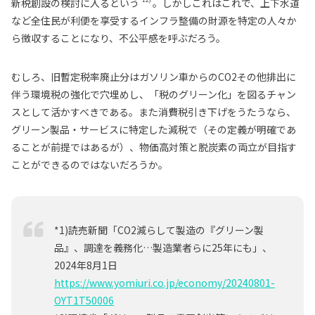
新税創設の検討に入るという
。しかしこれはこれで、上下水道
など全住民が利便を享受するインフラ整備の財源を特定の人々か
ら徴収することになり、不公平感を呼ぶだろう。
むしろ、旧暫定税率廃止分はガソリン車からのCO2その他排出に
伴う環境税の強化で穴埋めし、「税のグリーン化」を図るチャン
スとして活かすべきである。また消費税引き下げをうたうなら、
グリーン製品・サービスに特定した減税で（その定義が明確であ
ることが前提ではあるが）、物価高対策と脱炭素の両立が目指す
ことができるのではないだろうか。
*1)読売新聞「CO2減らして製造の『グリーン製
品』、調達を義務化…製造業者らに25年にも」、
2024年8月1日
https://www.yomiuri.co.jp/economy/20240801-
OYT1T50006