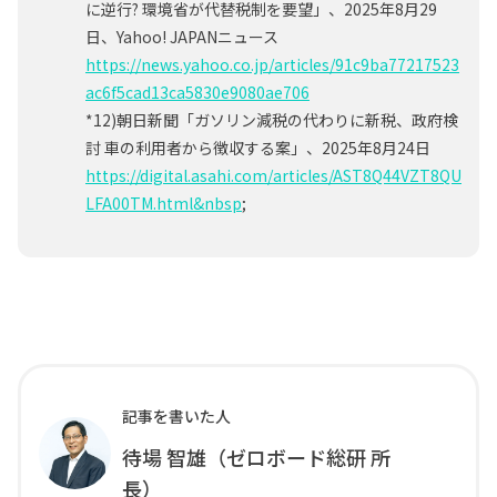
に逆行? 環境省が代替税制を要望」、2025年8月29
日、Yahoo! JAPANニュース
https://news.yahoo.co.jp/articles/91c9ba77217523
ac6f5cad13ca5830e9080ae706
*12)朝日新聞「ガソリン減税の代わりに新税、政府検
討 車の利用者から徴収する案」、2025年8月24日
https://digital.asahi.com/articles/AST8Q44VZT8QU
LFA00TM.html&nbsp
;
記事を書いた人
待場 智雄（ゼロボード総研 所
長）