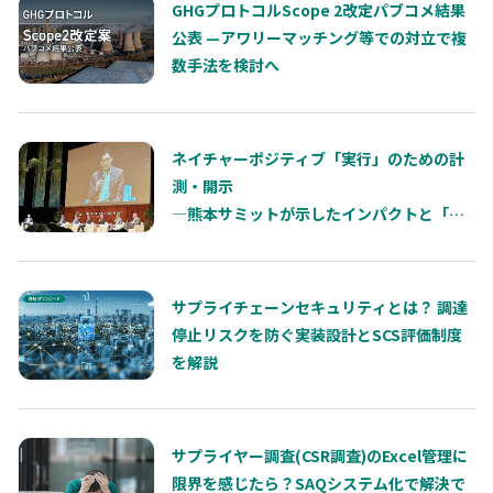
GHGプロトコルScope 2改定パブコメ結果
公表 —アワリーマッチング等での対立で複
数手法を検討へ
ネイチャーポジティブ「実行」のための計
測・開示
―熊本サミットが示したインパクトと「依
存」の両輪
サプライチェーンセキュリティとは？ 調達
停止リスクを防ぐ実装設計とSCS評価制度
を解説
サプライヤー調査(CSR調査)のExcel管理に
限界を感じたら？SAQシステム化で解決で